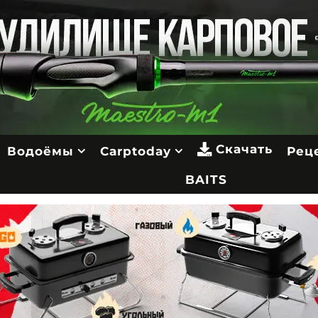
Скачать
Водоёмы
Carptoday
Рец
BAITS