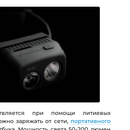
твляется при помощи литиевых
ожно заряжать от сети,
портативного
утбука. Мощность света 50-200 люмен