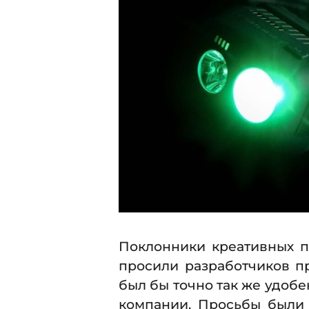
.
4
2
.
0
1
2
7
0
1
7
Поклонники креативных п
просили разработчиков п
был бы точно так же удобе
компании. Просьбы были