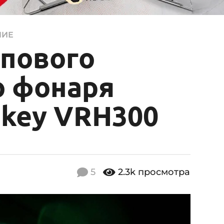
НИЕ
рпового
о фонаря
nkey VRH300
5
2.3k
просмотра