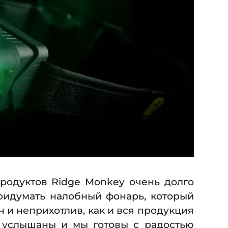
родуктов Ridge Monkey очень долго
ридумать налобный фонарь, который
н и неприхотлив, как и вся продукция
 услышаны и мы готовы с радостью