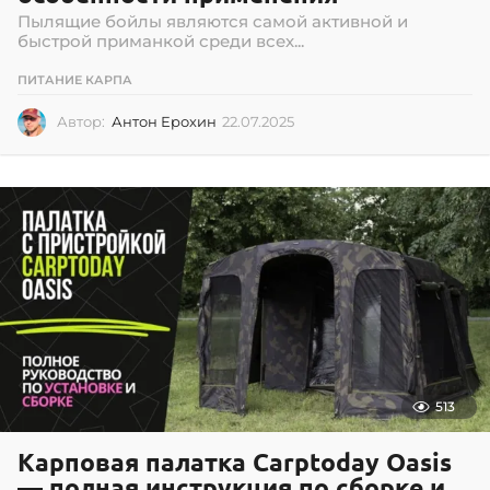
Пылящие бойлы являются самой активной и
быстрой приманкой среди всех...
ПИТАНИЕ КАРПА
Автор:
Антон Ерохин
22.07.2025
2
2
.
0
7
.
2
0
2
5
513
Карповая палатка Carptoday Oasis
— полная инструкция по сборке и