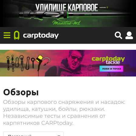
Обзоры
Обзоры карпового снаряжения и насадок:
удилища, катушки, бойлы, рюкзаки.
Независимые тесты и сравнения от
карпятников CARPtoday.