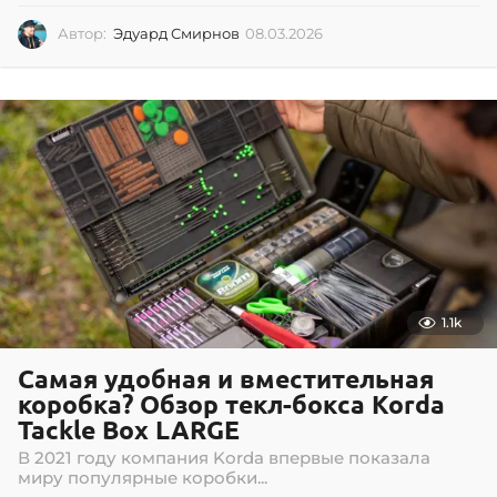
Автор:
Эдуард Смирнов
08.03.2026
0
8
.
0
3
.
2
0
2
6
1.1k
Самая удобная и вместительная
коробка? Обзор текл-бокса Korda
Tackle Box LARGE
В 2021 году компания Korda впервые показала
миру популярные коробки...