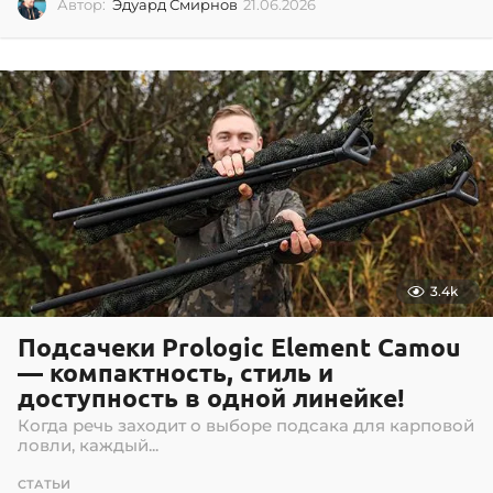
Автор:
Эдуард Смирнов
21.06.2026
2
1
.
0
6
.
2
0
2
6
3.4k
Подсачеки Prologic Element Camou
— компактность, стиль и
доступность в одной линейке!
Когда речь заходит о выборе подсака для карповой
ловли, каждый...
СТАТЬИ