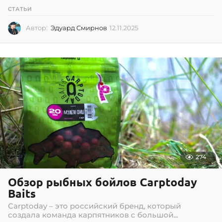
СТАТЬИ
Автор:
Эдуард Смирнов
12.11.2025
1
2
.
1
1
.
2
0
2
5
274
Обзор рыбных бойлов Carptoday
Baits
Carptoday – это российский бренд, который
создала команда карпятников с большой...