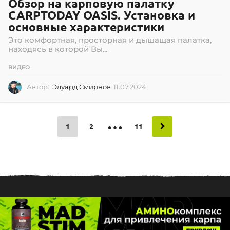
Обзор на карповую палатку
CARPTODAY OASIS. Установка и
основные характеристики
Это комфортная, просторная и дышащая палатка,
находясь в которой Вы...
ВИДЕО
Автор:
Эдуард Смирнов
11.07.2024
1
1
.
0
…
7
1
2
11
.
2
0
2
4