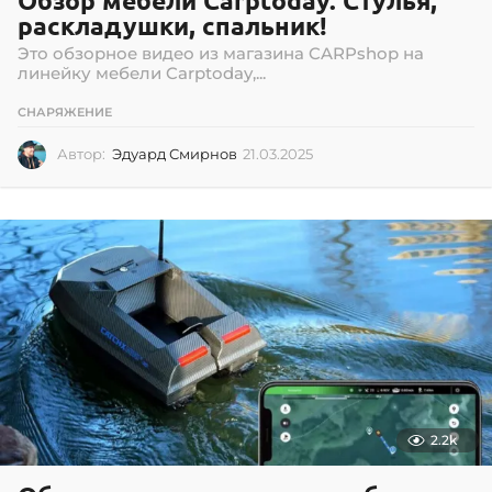
Обзор мебели Carptoday. Стулья,
раскладушки, спальник!
Это обзорное видео из магазина CARPshop на
линейку мебели Carptoday,...
СНАРЯЖЕНИЕ
Автор:
Эдуард Смирнов
21.03.2025
2
1
.
0
3
.
2
0
2
5
2.2k