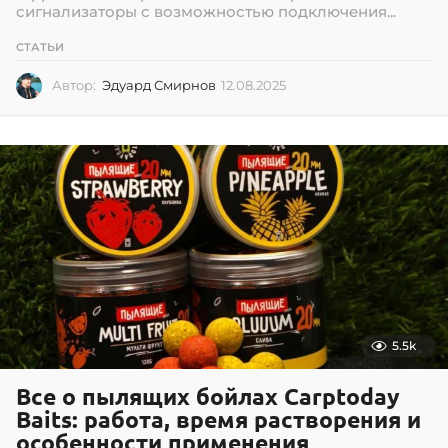
сигнализаторы с возможностью подключения...
СТАТЬИ
Автор:
Эдуард Смирнов
12.08.2025
1
2
.
0
8
.
2
0
2
5
5.5k
Все о пылящих бойлах Carptoday
Baits: работа, время растворения и
особенности применения