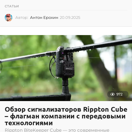
СТАТЬИ
Автор:
Антон Ерохин
20.09.2025
2
0
.
0
9
.
2
0
2
5
972
Обзор сигнализаторов Rippton Cube
– флагман компании с передовыми
технологиями
Rippton BiteKeeper Cube — это современные