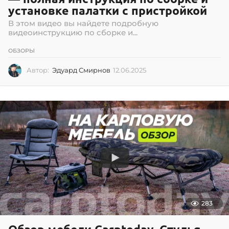
установке палатки с пристройкой
В этом видео вы найдете подробную
видеоинструкцию по сборке и...
ОБЗОРЫ
Автор:
Эдуард Смирнов
12.06.2025
1
2
.
0
6
.
2
0
2
5
283