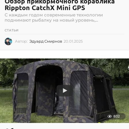
Обзор прикормочного кораблика
Rippton CatchX Mini GPS
С каждым годом современные технологии
поднимают рыбалку на новый уровень,...
СТАТЬИ
Автор:
Эдуард Смирнов
20.01.2025
2
0
.
0
1
.
2
0
2
5
832