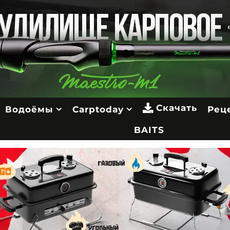
Скачать
Водоёмы
Carptoday
Рец
BAITS