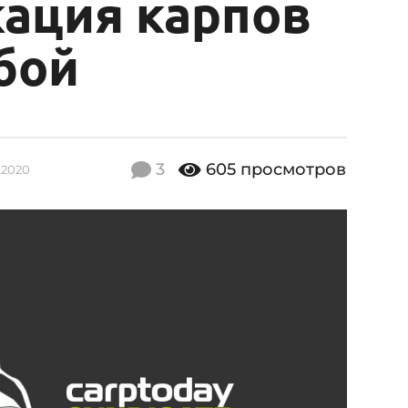
ация карпов
бой
3
605
просмотров
2.2020
1
2
.
1
2
.
2
0
2
0