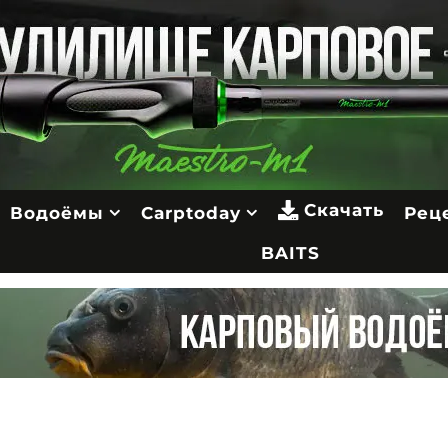
Скачать
Водоёмы
Carptoday
Рец
BAITS