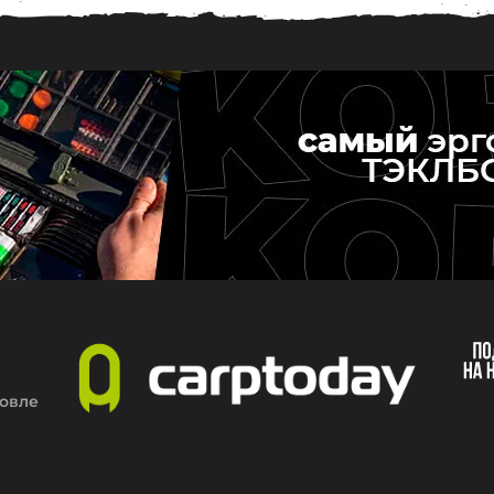
0
4
.
2
0
2
1
ловле