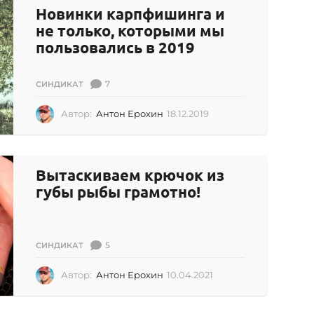
Новинки карпфишинга и
2
0
не только, которыми мы
2
пользовались в 2019
0
7
СИНДИКАТ
Автор:
Антон Ерохин
18.12.2019
1
8
.
1
2
Вытаскиваем крючок из
.
губы рыбы грамотно!
2
0
1
9
5
СИНДИКАТ
Автор:
Антон Ерохин
10.04.2021
1
0
.