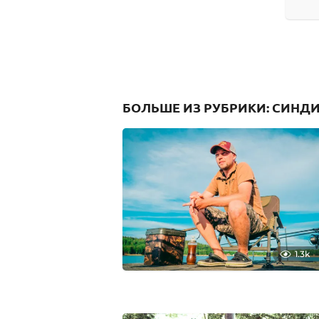
.
0
5
.
2
0
2
5
БОЛЬШЕ ИЗ РУБРИКИ:
СИНДИ
1.3k