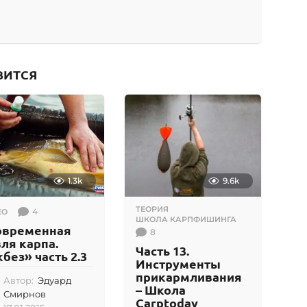
ВИТСЯ
1.3k
9.6k
ТЕОРИЯ
,
4
ЕО
ШКОЛА КАРПФИШИНГА
овременная
8
ля карпа.
Часть 13.
без» часть 2.3
Инструменты
прикармливания
Автор:
Эдуард
– Школа
Смирнов
Carptoday