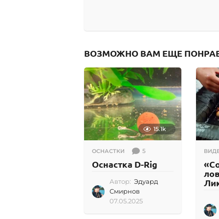
ВОЗМОЖНО ВАМ ЕЩЕ ПОНРА
15.1k
5
ОСНАСТКИ
ВИД
Оснастка D-Rig
«С
лов
Лик
Автор:
Эдуард
Смирнов
07.05.2025
0
7