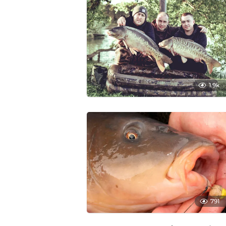
1.9k
791