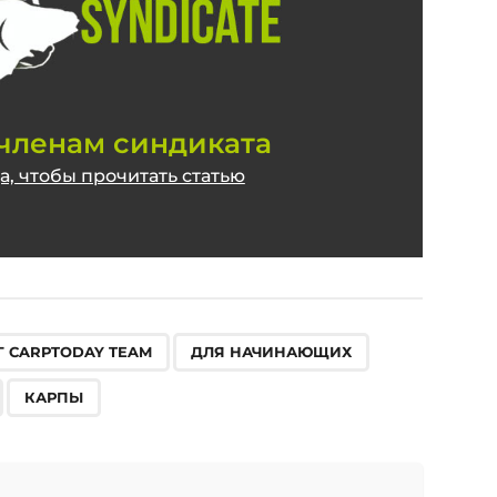
членам синдиката
, чтобы прочитать статью
,
,
,
,
,
Г CARPTODAY TEAM
ДЛЯ НАЧИНАЮЩИХ
КАРПЫ