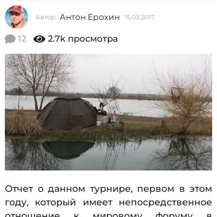
2
Антон Ерохин
Автор:
15.03.2017
1
0
5
1
.
12
2.7k
просмотра
0
7
3
1
.
2
5
0
.
1
7
0
3
.
2
0
1
7
Отчет о данном турнире, первом в этом
году, который имеет непосредственное
отношение к мировому форуму в