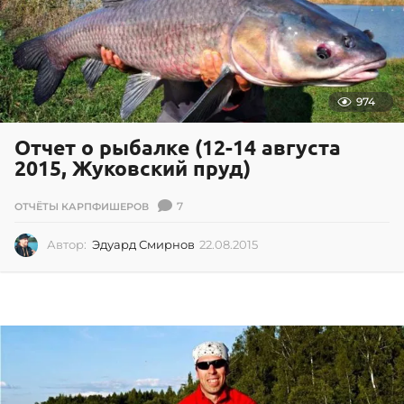
974
Отчет о рыбалке (12-14 августа
2015, Жуковский пруд)
7
ОТЧЁТЫ КАРПФИШЕРОВ
Автор:
Эдуард Смирнов
22.08.2015
2
2
.
0
8
.
2
0
1
5