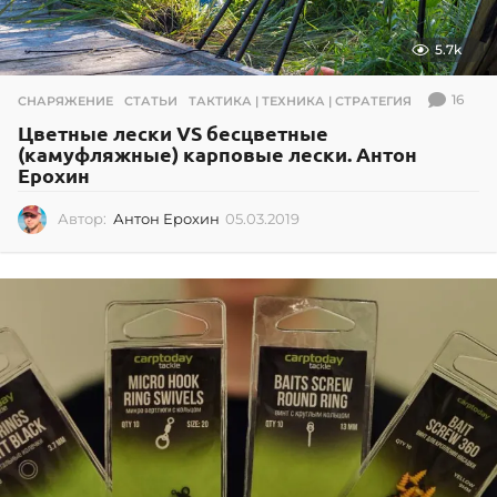
5.7k
16
СНАРЯЖЕНИЕ
,
СТАТЬИ
,
ТАКТИКА | ТЕХНИКА | СТРАТЕГИЯ
Цветные лески VS бесцветные
(камуфляжные) карповые лески. Антон
Ерохин
Автор:
Антон Ерохин
05.03.2019
0
2
.
0
7
.
2
0
2
6