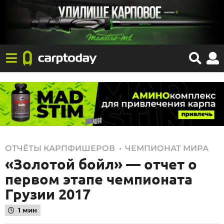
1
,
ОТЧЁТЫ КАРПФИШЕРОВ
ЧЕМПИОНАТ МИРА
«Золотой бойл» — отчет о
5
.
первом этапе чемпионата
0
Грузии 2017
3
1 мин
.