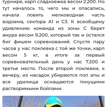
турнире, карп сладкоежка весом 2.200. Но
тут началось то, чего мы и опасались,
начала ловить мелководная часть
водоема, сектора А1 и С3. К всеобщему
удивлению команда из зоны С берет
амура весом 9.200, который так и остался
биг фишем соревнований. Спустя пару
часов у нас поклевка с той же точки, карп
весом 5 кг, в итоге за первый
соревновательный день у нас 7.200 и
третье место. После второй поклевки, к
вечеру, из насадок убираются поп апы и
все удилища оснащаются тонущими
растворимыми бойлами.