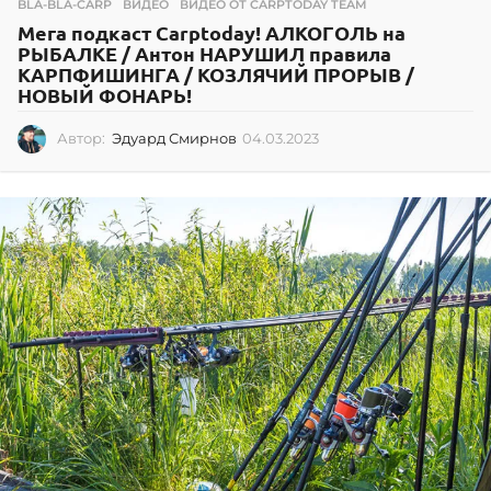
BLA-BLA-CARP
,
ВИДЕО
,
ВИДЕО ОТ CARPTODAY TEAM
Мега подкаст Carptoday! АЛКОГОЛЬ на
РЫБАЛКЕ / Антон НАРУШИЛ правила
КАРПФИШИНГА / КОЗЛЯЧИЙ ПРОРЫВ /
НОВЫЙ ФОНАРЬ!
Автор:
Эдуард Смирнов
04.03.2023
0
4
.
0
3
.
2
0
2
3