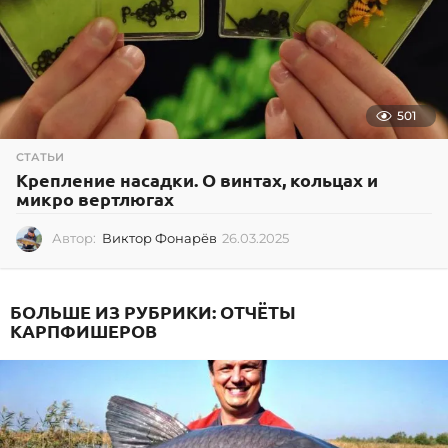
501
СТАТЬИ
Крепление насадки. О винтах, кольцах и
микро вертлюгах
Автор:
Виктор Фонарёв
26.03.2025
2
6
.
0
БОЛЬШЕ ИЗ РУБРИКИ:
ОТЧЁТЫ
3
КАРПФИШЕРОВ
.
2
0
2
5