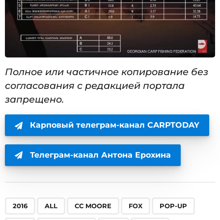
Полное или частичное копирование без
согласования с редакцией портала
запрещено.
Карповый телеграм-канал CARPTODAY
Телеграм-канал Антона Ерохина
,
,
,
,
,
,
,
,
,
,
,
,
,
,
,
,
,
,
,
,
,
,
,
,
,
,
,
,
2016
ALL
CC MOORE
FOX
POP-UP