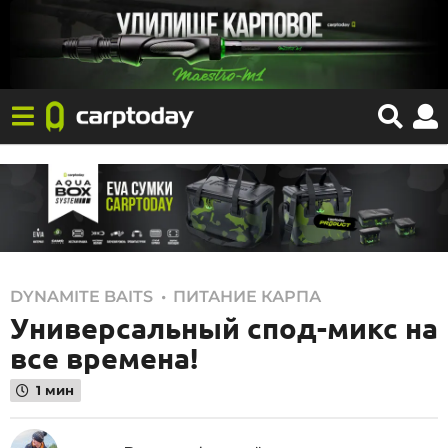
3
,
DYNAMITE BAITS
ПИТАНИЕ КАРПА
Универсальный спод-микс на
0
.
все времена!
0
1 мин
9
.