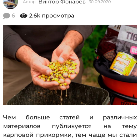
Виктор Фонарёв
Автор:
30.09.2020
3
2
0
0
.
6
2.6k
просмотра
0
2
9
0
.
2
3
0
0
2
0
.
0
9
.
2
0
2
Чем больше статей и различных
0
материалов публикуется на тему
карповой прикормки, тем чаще мы стали