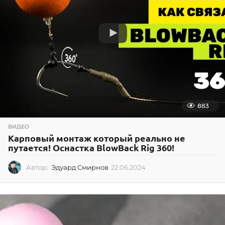
9
883
ВИДЕО
Карповый монтаж который реально не
путается! Оснастка BlowBack Rig 360!
Автор:
Эдуард Смирнов
22.06.2024
2
2
.
0
6
.
2