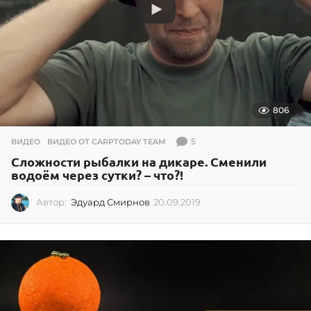
806
5
ВИДЕО
,
ВИДЕО ОТ CARPTODAY TEAM
Сложности рыбалки на дикаре. Сменили
водоём через сутки? – что?!
Автор:
Эдуард Смирнов
20.09.2019
2
0
.
0
9
.
2
0
1