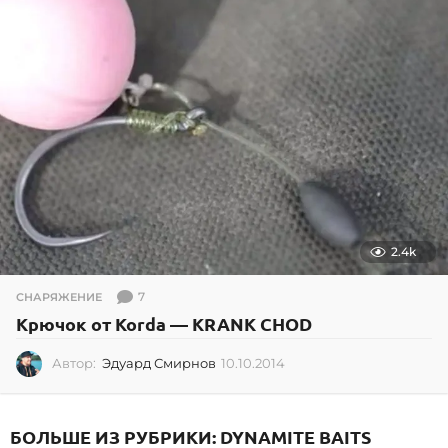
0
2
4
2.4k
7
СНАРЯЖЕНИЕ
Крючок от Korda — KRANK CHOD
Автор:
Эдуард Смирнов
10.10.2014
1
0
.
1
БОЛЬШЕ ИЗ РУБРИКИ:
DYNAMITE BAITS
0