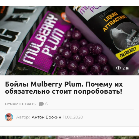
2
.
2
0
1
9
2.1k
Бойлы Mulberry Plum. Почему их
обязательно стоит попробовать!
6
DYNAMITE BAITS
Автор:
Антон Ерохин
11.09.2020
1
1
.
0