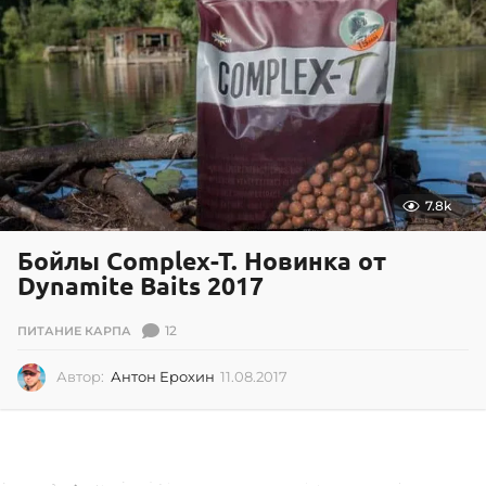
9
.
2
0
2
0
7.8k
Бойлы Complex-T. Новинка от
Dynamite Baits 2017
12
ПИТАНИЕ КАРПА
Автор:
Антон Ерохин
11.08.2017
1
1
.
0
8
.