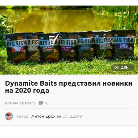
.
2
0
1
4
2.9k
Dynamite Baits представил новинки
на 2020 года
16
DYNAMITE BAITS
Автор:
Антон Ерохин
30.12.2019
3
0
.
1