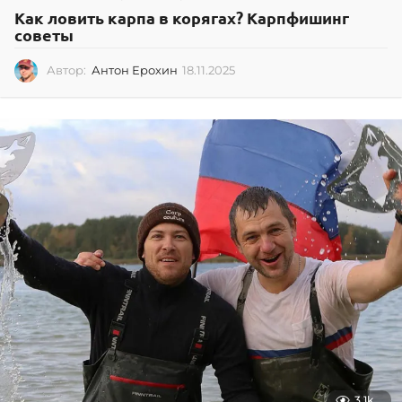
Как ловить карпа в корягах? Карпфишинг
советы
Автор:
Антон Ерохин
18.11.2025
1
8
.
1
1
.
2
0
2
5
3.1k