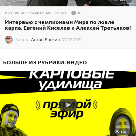
16
ИНТЕРВЬЮ С CARPTODAY
,
СПОРТ
Интервью с чемпионами Мира по ловле
карпа. Евгений Киселев и Алексей Третьяков!
Автор:
Антон Ерохин
07.07.2021
0
7
.
0
БОЛЬШЕ ИЗ РУБРИКИ:
ВИДЕО
7
.
2
0
2
1
1.1k