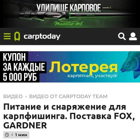
1
,
ВИДЕО
ВИДЕО ОТ CARPTODAY TEAM
Питание и снаряжение для
8
.
карпфишинга. Поставка FOX,
0
GARDNER
3
1 мин
.