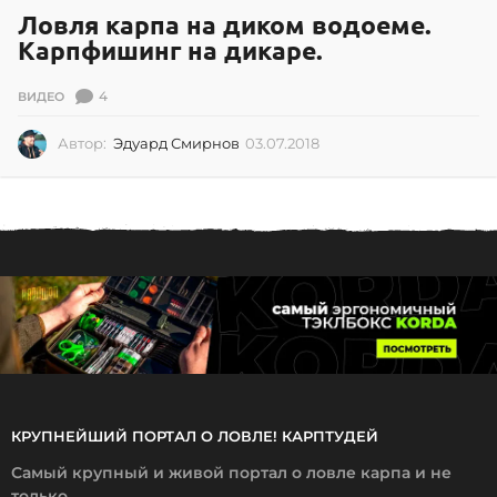
Ловля карпа на диком водоеме.
Карпфишинг на дикаре.
4
ВИДЕО
Автор:
Эдуард Смирнов
03.07.2018
0
3
.
0
7
.
2
0
1
8
КРУПНЕЙШИЙ ПОРТАЛ О ЛОВЛЕ! КАРПТУДЕЙ
Самый крупный и живой портал о ловле карпа и не
только.