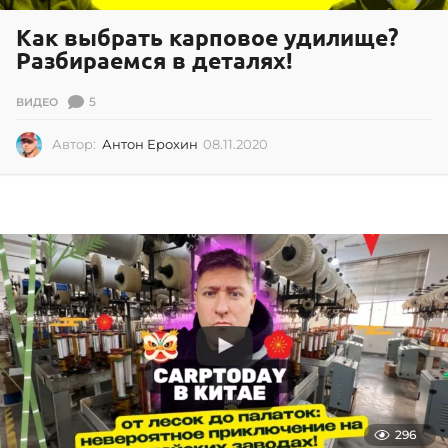
Как выбрать карповое удилище?
Разбираемся в деталях!
5
ВИДЕО
Автор:
Антон Ерохин
08.11.2020
0
8
.
1
1
.
2
0
2
0
296