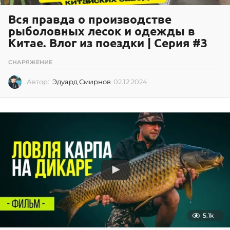
Вся правда о производстве
рыболовных лесок и одежды в
Китае. Влог из поездки | Серия #3
СНАРЯЖЕНИЕ
Автор:
Эдуард Смирнов
02.12.2024
0
2
.
1
2
.
2
0
2
4
5.1k