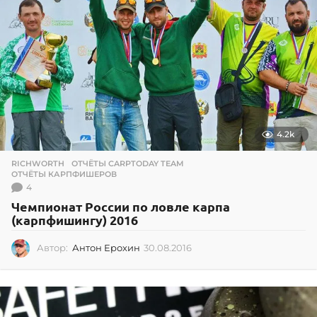
4.2k
RICHWORTH
,
ОТЧЁТЫ CARPTODAY TEAM
,
ОТЧЁТЫ КАРПФИШЕРОВ
4
Чемпионат России по ловле карпа
(карпфишингу) 2016
Автор:
Антон Ерохин
30.08.2016
3
0
.
0
8
.