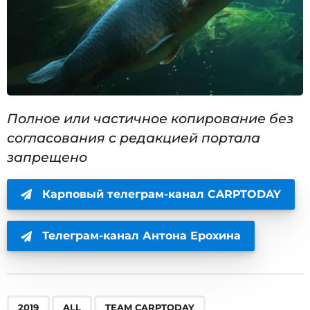
Полное или частичное копирование без
согласования с редакцией портала
запрещено
Карповый телеграм-канал CARPTODAY
Телеграм-канал Антона Ерохина
,
,
,
,
,
,
,
,
,
,
2019
ALL
TEAM CARPTODAY