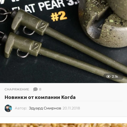
2
0
1
6
2.1k
8
СНАРЯЖЕНИЕ
Новинки от компании Korda
Автор:
Эдуард Смирнов
20.11.2018
2
0
.
1