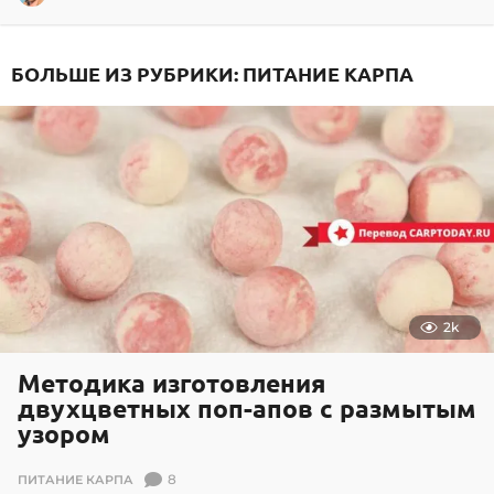
9
.
0
БОЛЬШЕ ИЗ РУБРИКИ:
ПИТАНИЕ КАРПА
3
.
2
0
2
3
2k
Методика изготовления
двухцветных поп-апов с размытым
узором
8
ПИТАНИЕ КАРПА