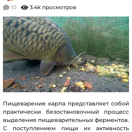
2
.
10
3.4k
просмотров
1
0
0
1
.
2
9
0
1
1
9
4
.
1
0
.
2
0
Пищеварение карпа представляет собой
1
практически безостановочный процесс
9
выделения пищеварительных ферментов.
С поступлением пищи их активность