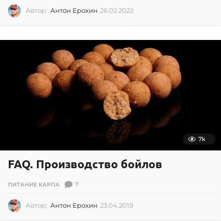
Автор:
Антон Ерохин
26.02.2022
0
2
.
0
7
.
2
0
2
6
7k
FAQ. Производство бойлов
7
ПИТАНИЕ КАРПА
Автор:
Антон Ерохин
23.04.2019
2
3