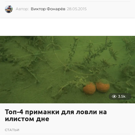
Автор:
Виктор Фонарёв
28.05.2015
2
8
.
0
5
.
2
0
1
5
3.5k
Топ-4 приманки для ловли на
илистом дне
СТАТЬИ