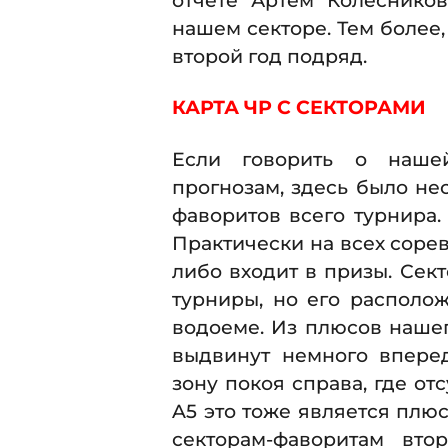
отчете Артем Колесников
нашем секторе. Тем более,
второй год подряд.
КАРТА ЧР С СЕКТОРАМИ
Если говорить о нашей
прогнозам, здесь было не
фаворитов всего турнира. Э
Практически на всех соре
либо входит в призы. Сект
турниры, но его располо
водоеме. Из плюсов нашег
выдвинут немного вперед
зону покоя справа, где отс
A5 это тоже является плюс
секторам-фаворитам вто