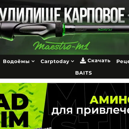
Скачать
Водоёмы
Carptoday
Рец
BAITS