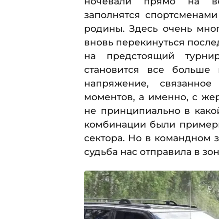
ночевали прямо на во
заполнятся спортсменами
родины. Здесь очень мно
вновь перекинуться после
на предстоящий турни
становится все больше 
напряжение, связанно
моментов, а именно, с же
не принципиально в какой
комбинации были примерн
сектора. Но в командном з
судьба нас отправила в зону