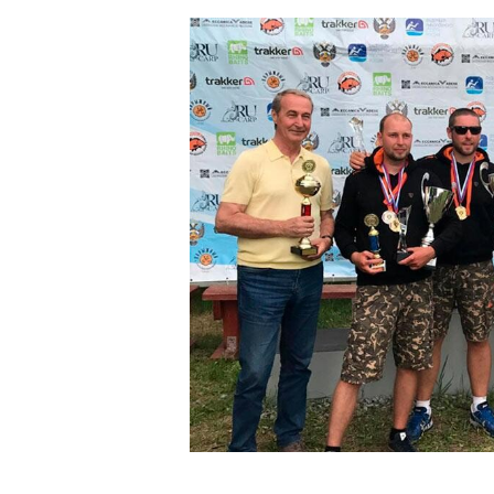
9
1
.
.
1
1
2
.
0
2
0
1
1
7
7