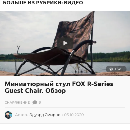
БОЛЬШЕ ИЗ РУБРИКИ:
ВИДЕО
1
.
2
0
2
0
1.5k
Миниатюрный стул FOX R-Series
Guest Chair. Обзор
8
СНАРЯЖЕНИЕ
Автор:
Эдуард Смирнов
05.10.2020
0
5
.