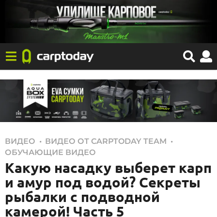
,
,
ВИДЕО
ВИДЕО ОТ CARPTODAY TEAM
0
ОБУЧАЮЩИЕ ВИДЕО
5
Какую насадку выберет карп
.
и амур под водой? Секреты
1
рыбалки с подводной
2
камерой! Часть 5
.