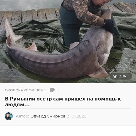
0
1
5
2.3k
11
ОКОЛОКАРПФИШИНГ
В Румынии осетр сам пришел на помощь к
людям…
Автор:
Эдуард Смирнов
31.01.2020
3
1
.
0