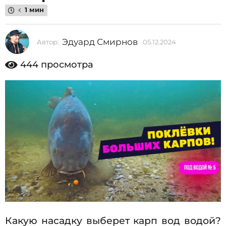
2
1 мин
0
2
Эдуард Смирнов
Автор:
05.12.2024
0
4
5
.
0
444
просмотра
1
5
2
.
.
2
1
0
2
2
4
.
2
0
2
4
Какую насадку выберет карп вод водой?