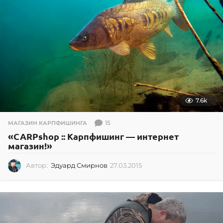
8
7.6k
15
МАГАЗИН КАРПФИШИНГА
«CARPshop :: Карпфишинг — интернет
магазин!»
Автор:
Эдуард Смирнов
27.03.2015
2
7
.
0
3
.
2