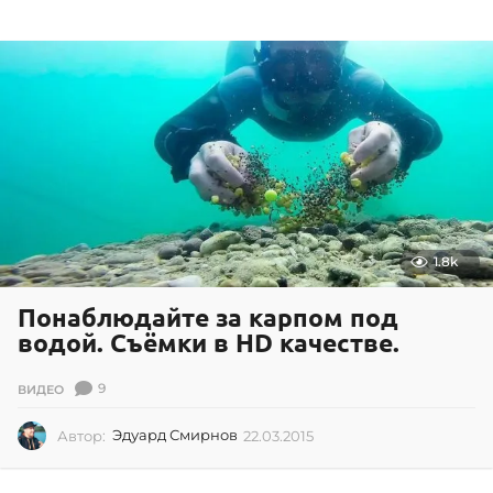
1
0
.
2
0
2
0
1.8k
Понаблюдайте за карпом под
водой. Съёмки в HD качестве.
9
ВИДЕО
Автор:
Эдуард Смирнов
22.03.2015
2
2
.