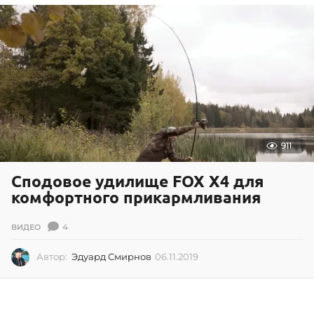
0
3
.
2
0
1
5
911
Сподовое удилище FOX X4 для
комфортного прикармливания
4
ВИДЕО
Автор:
Эдуард Смирнов
06.11.2019
0
6
.
1
1