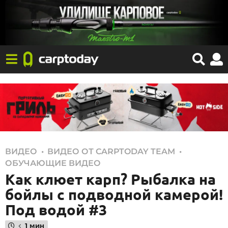
,
,
ВИДЕО
ВИДЕО ОТ CARPTODAY TEAM
1
ОБУЧАЮЩИЕ ВИДЕО
0
Как клюет карп? Рыбалка на
.
бойлы с подводной камерой!
1
Под водой #3
0
.
1 мин