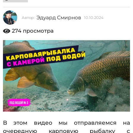
2
0
Эдуард Смирнов
Автор:
10.10.2024
1
2
0
.
274
просмотра
4
1
1
0
.
0
2
.
0
2
1
4
0
.
2
0
2
4
В этом видео мы отправляемся на
очередную карповую рыбалку с