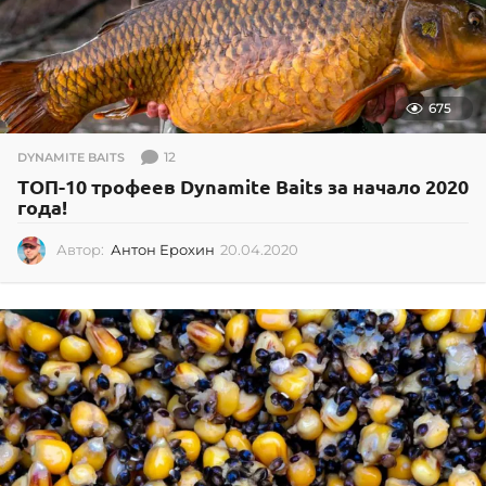
675
12
DYNAMITE BAITS
ТОП-10 трофеев Dynamite Baits за начало 2020
года!
Автор:
Антон Ерохин
20.04.2020
2
0
.
0
4
.
2
0
2
0