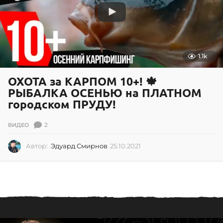
1
9
1.1k
ОХОТА за КАРПОМ 10+! 🍁
РЫБАЛКА ОСЕНЬЮ на ПЛАТНОМ
городском ПРУДУ!
2
ВИДЕО
Автор:
Эдуард Смирнов
25.10.2021
2
5
.
1
0
.
2
0
2