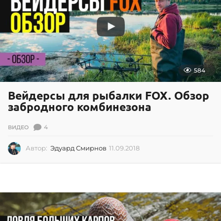
4
584
Вейдерсы для рыбалки FOX. Обзор
забродного комбинезона
4
ВИДЕО
Автор:
Эдуард Смирнов
11.09.2018
1
1
.
0
9
.
2
0