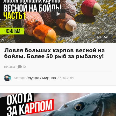
1
8
1.5k
Ловля больших карпов весной на
бойлы. Более 50 рыб за рыбалку!
12
ВИДЕО
Автор:
Эдуард Смирнов
27.06.2019
2
7
.
0
6
.
2
0