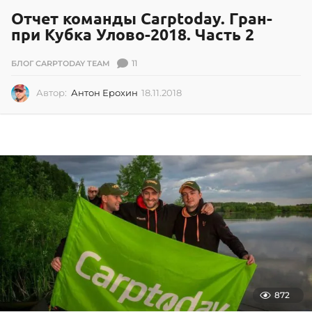
Отчет команды Carptoday. Гран-
при Кубка Улово-2018. Часть 2
11
БЛОГ CARPTODAY TEAM
Автор:
Антон Ерохин
18.11.2018
1
8
.
1
1
.
2
0
1
8
872