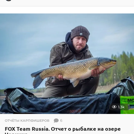
2
.
0
2
.
2
0
1
5
1.3k
6
ОТЧЁТЫ КАРПФИШЕРОВ
FOX Team Russia. Отчет о рыбалке на озере