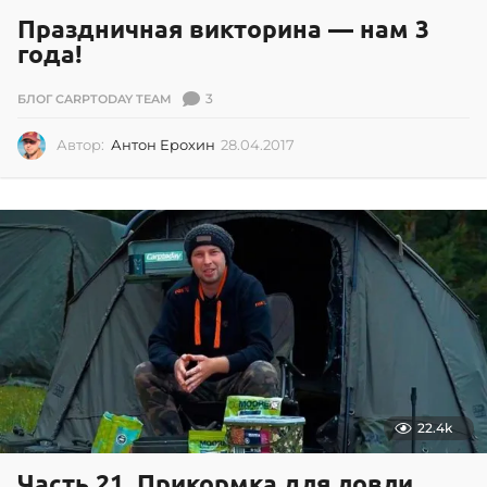
Праздничная викторина — нам 3
года!
3
БЛОГ CARPTODAY TEAM
Автор:
Антон Ерохин
28.04.2017
2
8
.
0
4
.
2
0
1
7
22.4k
Часть 21. Прикормка для ловли