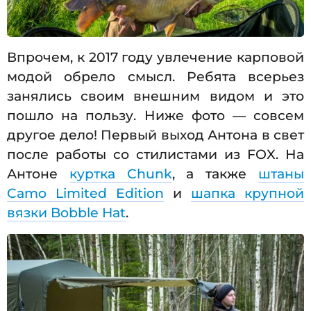
Впрочем, к 2017 году увлечение карповой
модой обрело смысл. Ребята всерьез
занялись своим внешним видом и это
пошло на пользу. Ниже фото — совсем
другое дело! Первый выход Антона в свет
после работы со стилистами из FOX. На
Антоне
куртка Chunk
, а также
штаны
Camo Limited Edition
и
шапка крупной
вязки Bobble Hat
.