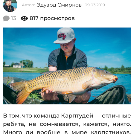
Эдуард Смирнов
Автор:
09.03.2019
0
2
9
0
.
13
817
просмотров
0
1
3
9
.
2
0
0
9
1
9
.
0
3
.
2
0
1
В том, что команда Карптудей — отличные
9
ребята, не сомневается, кажется, никто.
Много ли вообще в мире карпятников,