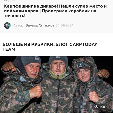
ВИДЕО
Карпфишинг на дикаре! Нашли супер место и
поймали карпа | Проверили кораблик на
точность!
Автор:
Эдуард Смирнов
24.06.2024
2
4
.
0
БОЛЬШЕ ИЗ РУБРИКИ:
БЛОГ CARPTODAY
6
TEAM
.
2
0
2
4
1.9k