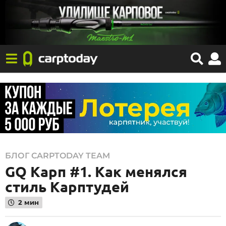
0
БЛОГ CARPTODAY TEAM
GQ Карп #1. Как менялся
9
.
стиль Карптудей
0
2 мин
3
.