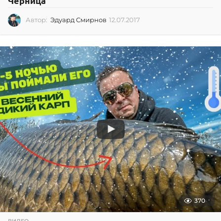
Черница
Автор:
Эдуард Смирнов
12.07.2017
1
2
.
0
7
.
2
0
1
7
370