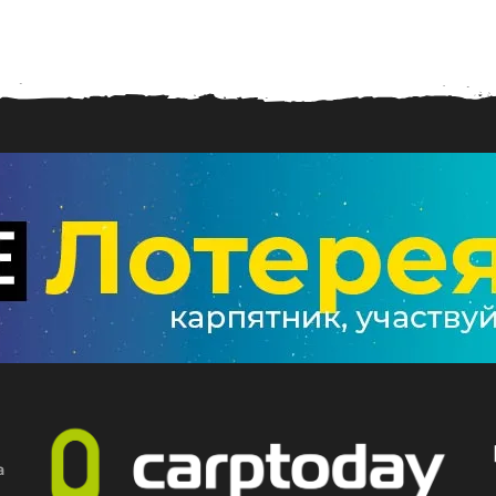
0
4
.
2
0
1
7
а