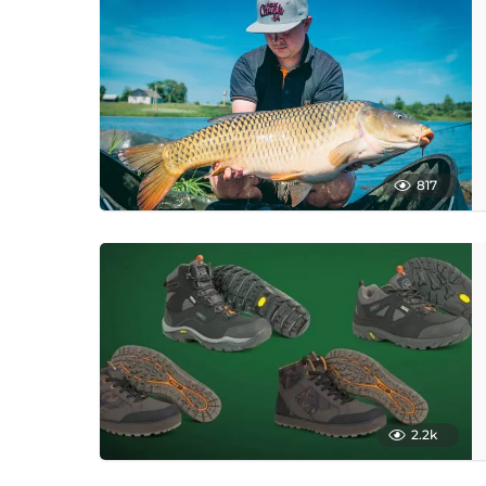
817
2.2k