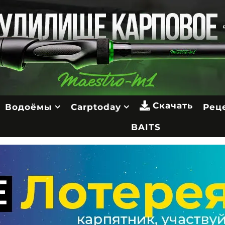
Скачать
Водоёмы
Carptoday
Рец
BAITS