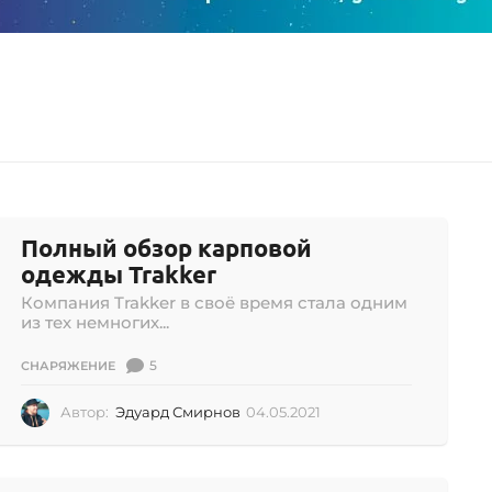
Полный обзор карповой
одежды Trakker
Компания Trakker в своё время стала одним
из тех немногих...
5
СНАРЯЖЕНИЕ
Автор:
Эдуард Смирнов
04.05.2021
0
4
.
0