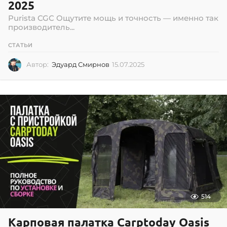
2025
Purista CGC Ощутите мощь и точность — именно так
производитель...
СТАТЬИ
Автор:
Эдуард Смирнов
15.07.2025
1
5
.
0
7
.
2
0
2
5
514
Карповая палатка Carptoday Oasis