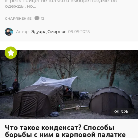
И речь пойдет не только о выборе предметов
одежды, но...
12
СНАРЯЖЕНИЕ
Автор:
Эдуард Смирнов
09.09.2025
0
9
.
0
9
.
2
0
2
5
3.2k
Что такое конденсат? Способы
борьбы с ним в карповой палатке