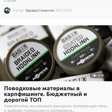
СТАТЬИ
Автор:
Эдуард Смирнов
28.10.2025
2
8
.
1
0
.
2
0
2
5
9.7k
Поводковые материалы в
карпфишинге. Бюджетный и
дорогой ТОП
Карпятники, мы решили раскрыть интересную тему
о выборе поводкового материала....