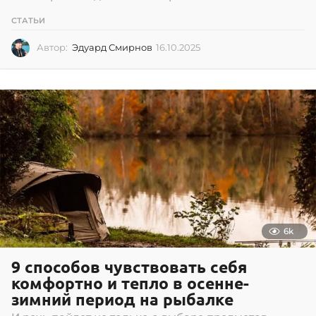
СТАТЬИ
Автор:
Эдуард Смирнов
16.10.2025
1
6
.
1
0
.
2
0
2
5
6k
9 способов чувствовать себя
комфортно и тепло в осенне-
зимний период на рыбалке