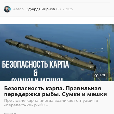
Автор:
Эдуард Смирнов
08.12.2025
0
8
.
1
2
.
2
0
2
5
2.9k
Безопасность карпа. Правильная
передержка рыбы. Сумки и мешки
При ловле карпа иногда возникает ситуация в
«передержке» рыбы –...