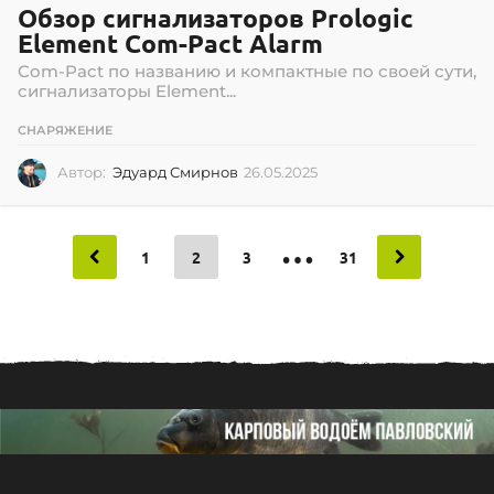
Обзор сигнализаторов Prologic
Element Com-Pact Alarm
Com-Pact по названию и компактные по своей cути,
сигнализаторы Element...
СНАРЯЖЕНИЕ
Автор:
Эдуард Смирнов
26.05.2025
2
6
.
0
…
5
1
2
3
31
.
2
0
2
5