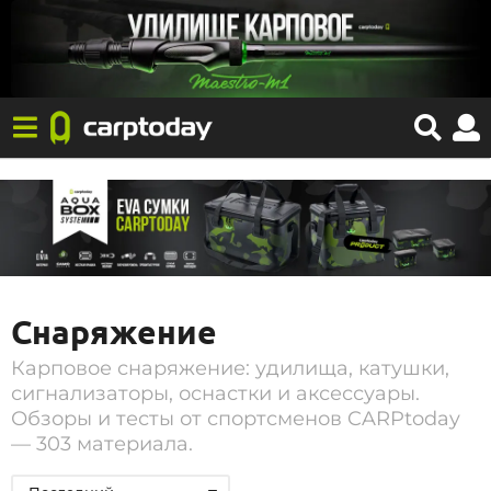
Снаряжение
Карповое снаряжение: удилища, катушки,
сигнализаторы, оснастки и аксессуары.
Обзоры и тесты от спортсменов CARPtoday
— 303 материала.