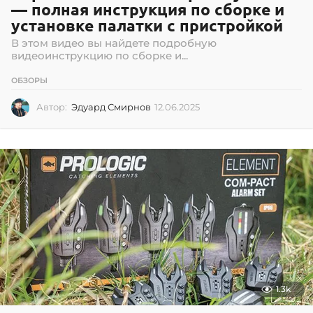
— полная инструкция по сборке и
установке палатки с пристройкой
В этом видео вы найдете подробную
видеоинструкцию по сборке и...
ОБЗОРЫ
Автор:
Эдуард Смирнов
12.06.2025
1
2
.
0
6
.
2
0
2
5
1.3k