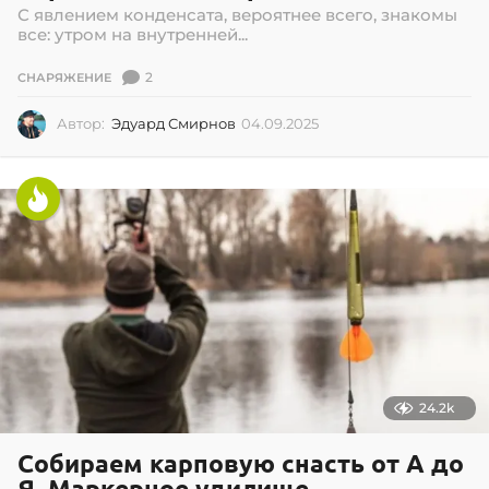
С явлением конденсата, вероятнее всего, знакомы
все: утром на внутренней...
2
СНАРЯЖЕНИЕ
Автор:
Эдуард Смирнов
04.09.2025
0
4
.
0
9
.
2
0
2
5
24.2k
Собираем карповую снасть от А до
Я. Маркерное удилище