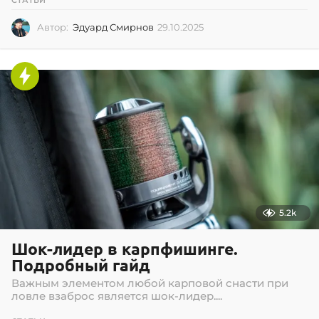
СТАТЬИ
Автор:
Эдуард Смирнов
29.10.2025
2
9
.
1
0
.
2
0
2
5
5.2k
Шок-лидер в карпфишинге.
Подробный гайд
Важным элементом любой карповой снасти при
ловле взаброс является шок-лидер....