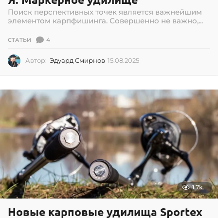
Поиск перспективных точек является важнейшим
элементом карпфишинга. Совершенно не важно,...
4
СТАТЬИ
Автор:
Эдуард Смирнов
15.08.2025
1
5
.
0
8
.
2
0
2
5
1.7k
Новые карповые удилища Sportex