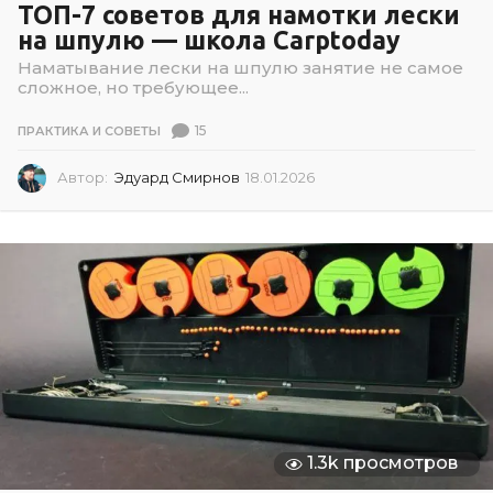
ТОП-7 советов для намотки лески
на шпулю — школа Carptoday
Наматывание лески на шпулю занятие не самое
сложное, но требующее...
15
ПРАКТИКА И СОВЕТЫ
Автор:
Эдуард Смирнов
18.01.2026
1
8
.
0
1
.
2
0
2
6
1.3k просмотров