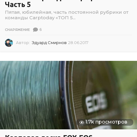
Часть 5
Пятая, юбилейная, часть постоянной рубрики от
команды Carptoday «ТОП 5...
6
СНАРЯЖЕНИЕ
Автор:
Эдуард Смирнов
28.06.2017
0
2
.
0
7
.
2
0
2
6
1.7k просмотров