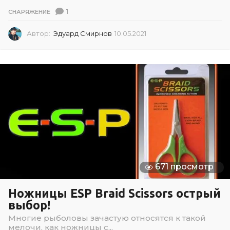
1
СНАРЯЖЕНИЕ
Автор:
Эдуард Смирнов
10.05.2021
1
0
.
0
5
.
2
0
2
1
671 просмотр
Ножницы ESP Braid Scissors острый
выбор!
Многие рыболовы зачастую относятся к такой
мелочи, как ножницы с...