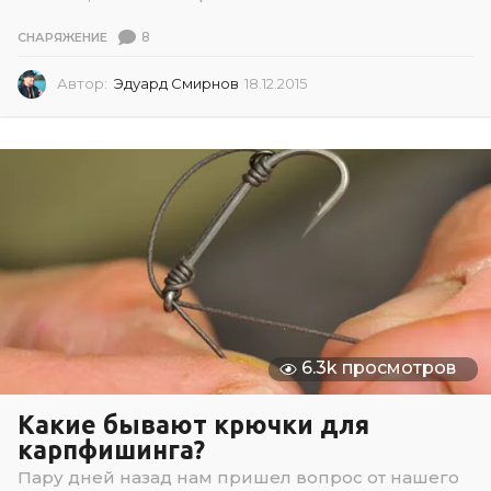
8
СНАРЯЖЕНИЕ
Автор:
Эдуард Смирнов
18.12.2015
1
8
.
1
2
.
2
0
1
5
6.3k просмотров
Какие бывают крючки для
карпфишинга?
Пару дней назад нам пришел вопрос от нашего