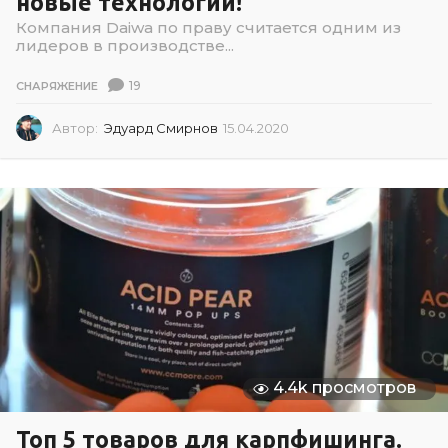
новые технологии!
Компания Daiwa по праву считается одним из
лидеров в производстве...
19
СНАРЯЖЕНИЕ
Автор:
Эдуард Смирнов
15.04.2020
1
5
.
0
4
.
2
0
2
0
4.4k просмотров
Топ 5 товаров для карпфишинга.