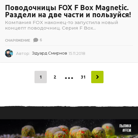
Поводочницы FOX F Box Magnetic.
Раздели на две части и пользуйся!
Компания FOX наконец-то запустила новый
концепт поводочниц. Серия F Box...
6
СНАРЯЖЕНИЕ
Автор:
Эдуард Смирнов
15.11.2018
1
5
.
1
…
1
1
2
31
.
2
0
1
8