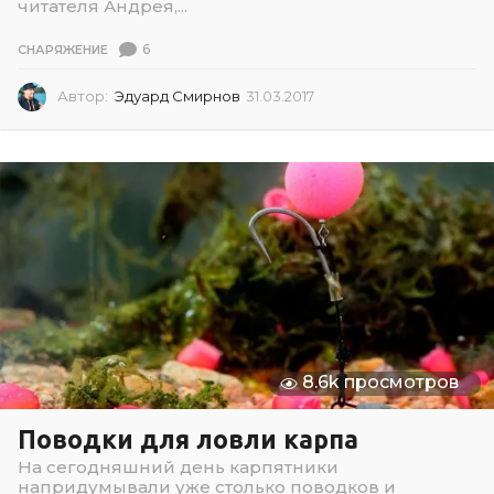
читателя Андрея,...
6
СНАРЯЖЕНИЕ
Автор:
Эдуард Смирнов
31.03.2017
3
1
.
0
3
.
2
0
1
7
8.6k просмотров
Поводки для ловли карпа
На сегодняшний день карпятники
напридумывали уже столько поводков и