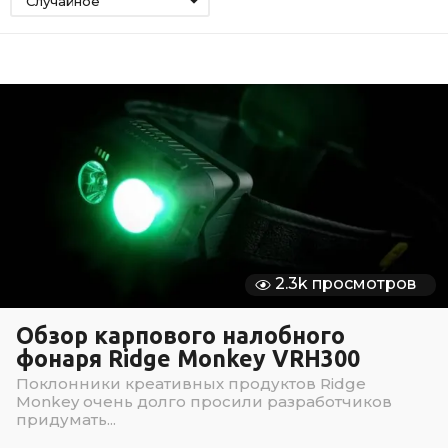
Случайное
2.3k просмотров
Обзор карпового налобного
фонаря Ridge Monkey VRH300
Поклонники креативных продуктов Ridge
Monkey очень долго просили разработчиков
придумать...