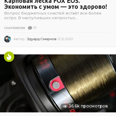
Карповая леска FOX EOS.
Экономить с умом — это здорово!
Вопрос бюджетных снастей встаёт все более
остро. В наступивших непростых...
17
СНАРЯЖЕНИЕ
Автор:
Эдуард Смирнов
12.12.2020
1
2
.
1
2
.
2
0
2
0
36.6k просмотров