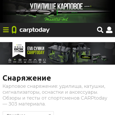
Снаряжение
Карповое снаряжение: удилища, катушки,
сигнализаторы, оснастки и аксессуары.
Обзоры и тесты от спортсменов CARPtoday
— 303 материала.