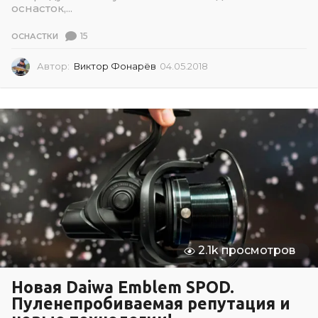
оснасток,...
15
ОСНАСТКИ
Автор:
Виктор Фонарёв
04.05.2018
0
4
.
0
5
.
2
0
1
8
2.1k просмотров
Новая Daiwa Emblem SPOD.
Пуленепробиваемая репутация и