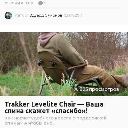
5
ОБЗОРЫ И ТЕСТЫ
Автор:
Эдуард Смирнов
02.04.2017
0
2
.
0
4
.
2
0
1
7
825 просмотров
Trakker Levelite Chair — Ваша
спина скажет «спасибо»!
Как насчёт удобного кресла с поддержкой
спины? А чтобы оно...