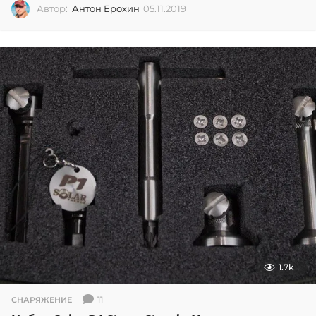
Автор:
Антон Ерохин
05.11.2019
0
5
.
1
1
.
2
0
1
9
1.7k
11
СНАРЯЖЕНИЕ