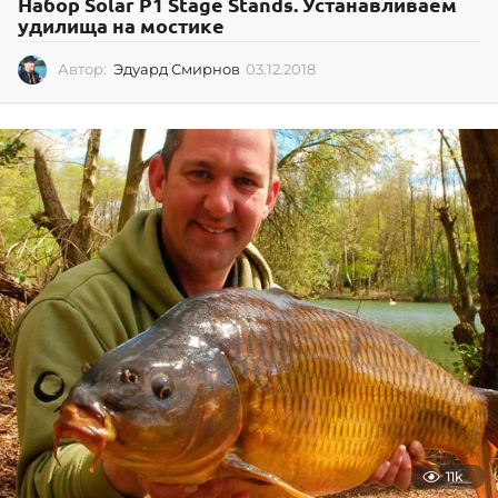
Набор Solar P1 Stage Stands. Устанавливаем
удилища на мостике
Автор:
Эдуард Смирнов
03.12.2018
0
3
.
1
2
.
2
0
1
8
11k