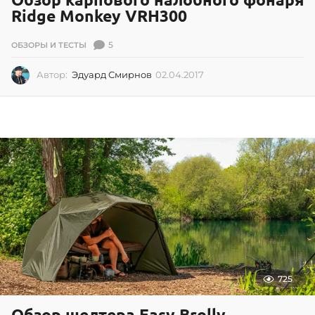
Ridge Monkey VRH300
5
ОБЗОРЫ И ТЕСТЫ
Автор:
Эдуард Смирнов
02.04.2017
0
2
.
0
4
.
2
0
1
7
725
Обзор шелтера Easy Brolly