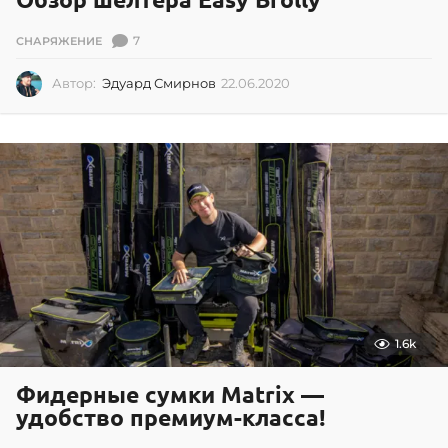
7
СНАРЯЖЕНИЕ
Автор:
Эдуард Смирнов
22.06.2020
2
2
.
0
6
.
2
0
2
0
1.6k
Фидерные сумки Matrix —
удобство премиум-класса!