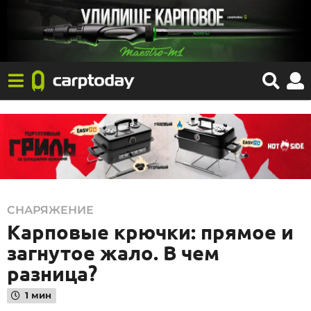
0
СНАРЯЖЕНИЕ
Карповые крючки: прямое и
8
.
загнутое жало. В чем
1
разница?
2
1 мин
.