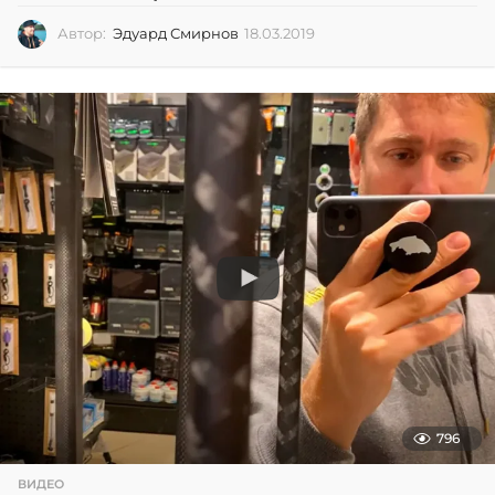
Автор:
Эдуард Смирнов
18.03.2019
1
8
.
0
3
.
2
0
1
9
796
ВИДЕО