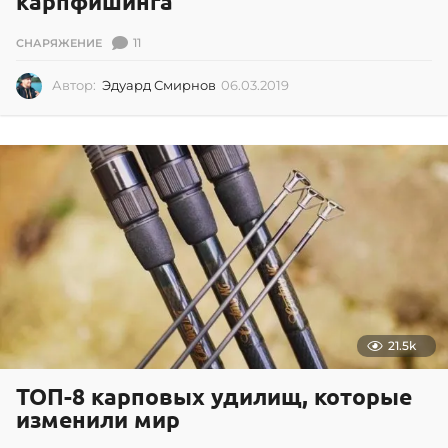
карпфишинга
11
СНАРЯЖЕНИЕ
Автор:
Эдуард Смирнов
06.03.2019
0
6
.
0
3
.
2
0
1
9
21.5k
ТОП-8 карповых удилищ, которые
изменили мир