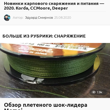
Новинки карпового снаряжения и питания —
2020. Korda, CCMoore, Deeper
Автор:
Эдуард Смирнов
25.08.2020
2
5
.
0
БОЛЬШЕ ИЗ РУБРИКИ:
СНАРЯЖЕНИЕ
8
.
2
0
2
0
1.9k
Обзор плетеного шок-лидера