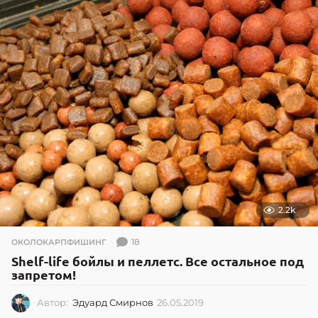
2.2k
18
ОКОЛОКАРПФИШИНГ
Shelf-life бойлы и пеллетс. Все остальное под
запретом!
Автор:
Эдуард Смирнов
26.05.2019
2
6