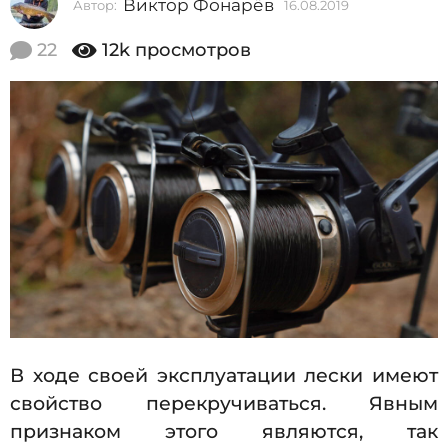
Виктор Фонарёв
Автор:
16.08.2019
1
2
6
0
.
22
12k
просмотров
0
1
8
9
.
2
1
0
6
1
9
.
0
8
.
2
0
1
В ходе своей эксплуатации лески имеют
9
свойство перекручиваться. Явным
признаком этого являются, так