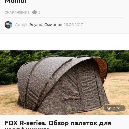
Momoi
5
СНАРЯЖЕНИЕ
Автор:
Эдуард Смирнов
26.06.2017
2
6
.
0
6
.
2
0
1
7
2.7k
FOX R-series. Обзор палаток для