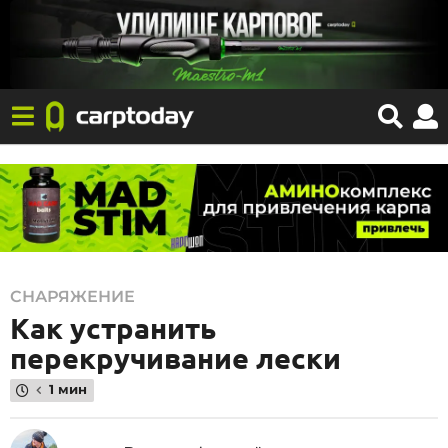
1
СНАРЯЖЕНИЕ
Как устранить
6
.
перекручивание лески
0
1 мин
8
.