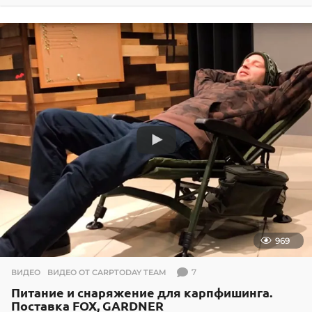
.
0
5
.
2
0
1
9
969
7
ВИДЕО
,
ВИДЕО ОТ CARPTODAY TEAM
Питание и снаряжение для карпфишинга.
Поставка FOX, GARDNER