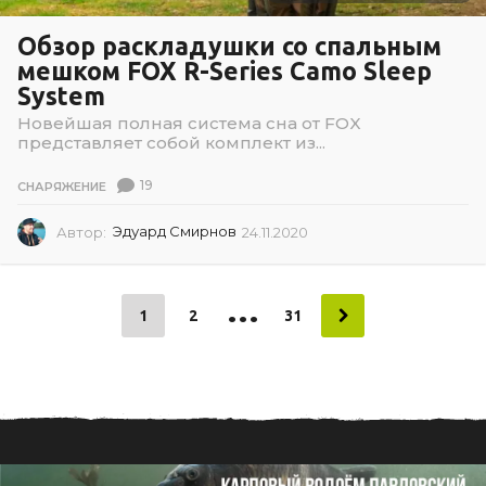
Обзор раскладушки со спальным
мешком FOX R-Series Camo Sleep
System
Новейшая полная система сна от FOX
представляет собой комплект из...
19
СНАРЯЖЕНИЕ
Автор:
Эдуард Смирнов
24.11.2020
2
4
.
1
…
1
1
2
31
.
2
0
2
0