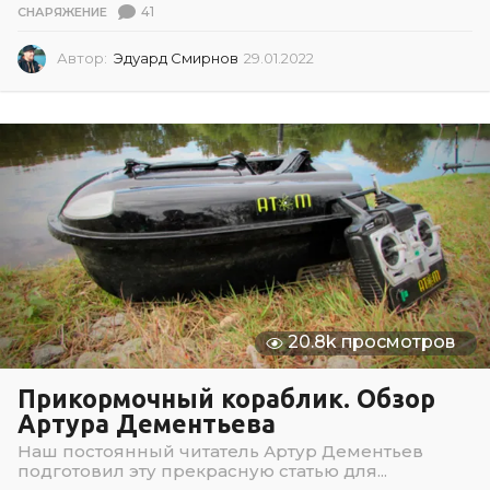
41
СНАРЯЖЕНИЕ
Автор:
Эдуард Смирнов
29.01.2022
2
9
.
0
1
.
2
0
2
2
20.8k просмотров
Прикормочный кораблик. Обзор
Артура Дементьева
Наш постоянный читатель Артур Дементьев
подготовил эту прекрасную статью для...