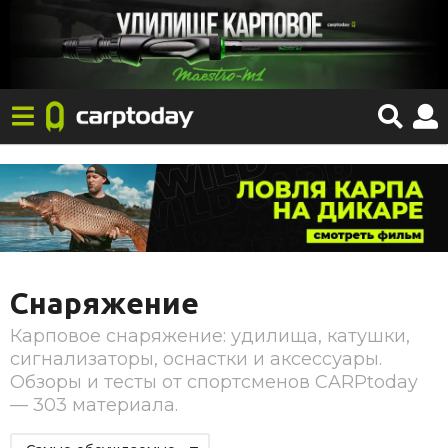
Снаряжение
Карповое снаряжение: удилища, катушки,
сигнализаторы, оснастки и аксессуары.
Обзоры и тесты от спортсменов CARPtoday
— 303 материала.