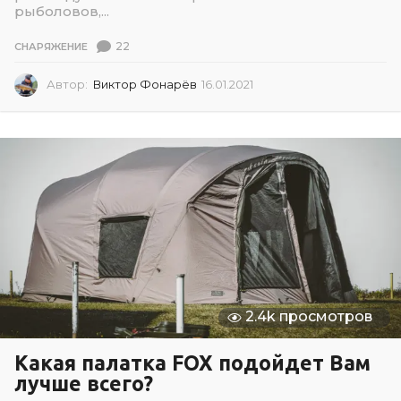
рыболовов,...
22
СНАРЯЖЕНИЕ
Автор:
Виктор Фонарёв
16.01.2021
1
6
.
0
1
.
2
0
2
1
2.4k просмотров
Какая палатка FOX подойдет Вам
лучше всего?