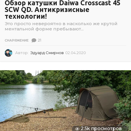
Обзор катушки Daiwa Crosscast 45
SCW QD. Антикризисные
технологии!
Это просто невероятно в насколько же крутой
ментальной форме пребывают...
21
СНАРЯЖЕНИЕ
Автор:
Эдуард Смирнов
02.04.2020
0
2
.
0
4
.
2
0
2
0
2.5k просмотров