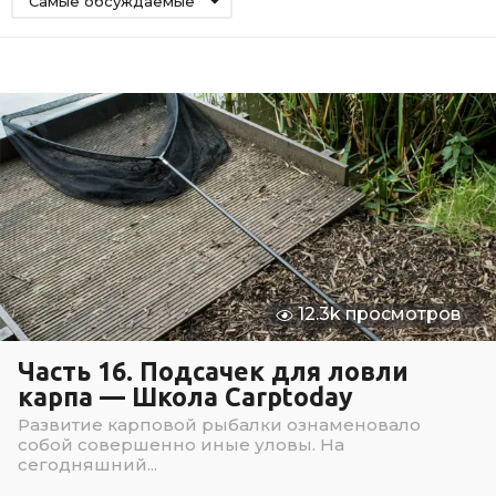
Самые обсуждаемые
12.3k просмотров
Часть 16. Подсачек для ловли
карпа — Школа Carptoday
Развитие карповой рыбалки ознаменовало
собой совершенно иные уловы. На
сегодняшний...