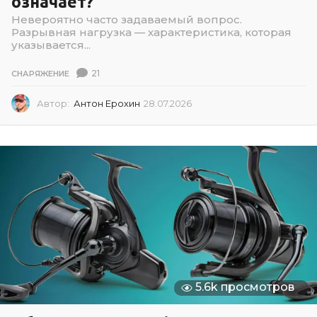
означает?
Невероятно часто задаваемый вопрос.
Разрывная нагрузка — характеристика, которая
указывается...
21
СНАРЯЖЕНИЕ
Автор:
Антон Ерохин
28.07.2026
2
8
.
0
7
.
2
0
2
6
5.6k просмотров