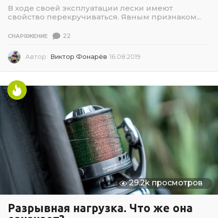
В ходе своей эксплуатации лески имеют
свойство перекручиваться. Явным признаком...
22
СНАРЯЖЕНИЕ
Автор:
Виктор Фонарёв
16.08.2019
1
6
.
0
8
.
2
0
1
9
29.2k просмотров
Разрывная нагрузка. Что же она