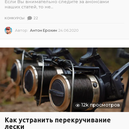
Если Вы внимательно следите за анонсами
наших статей, то не...
22
КОНКУРСЫ
Автор:
Антон Ерохин
24.06.2020
2
4
.
0
6
.
2
0
2
0
12k просмотров
Как устранить перекручивание
лески