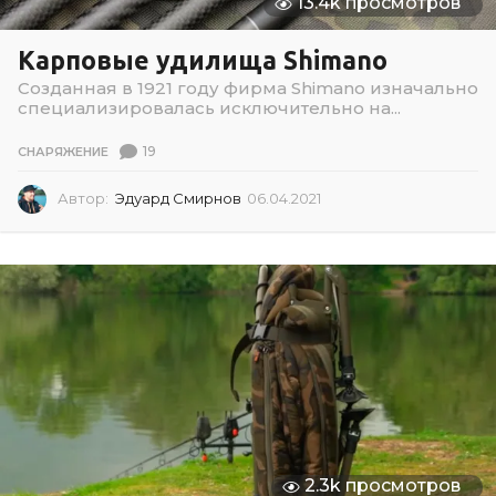
13.4k просмотров
Карповые удилища Shimano
Созданная в 1921 году фирма Shimano изначально
специализировалась исключительно на...
19
СНАРЯЖЕНИЕ
Автор:
Эдуард Смирнов
06.04.2021
0
2
.
0
7
.
2
0
2
6
2.3k просмотров