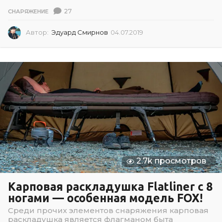
27
СНАРЯЖЕНИЕ
Автор:
Эдуард Смирнов
04.07.2019
0
4
.
0
7
.
2
0
1
9
2.7k просмотров
Карповая раскладушка Flatliner с 8
ногами — особенная модель FOX!
Среди прочих элементов снаряжения карповая
раскладушка является флагманом быта