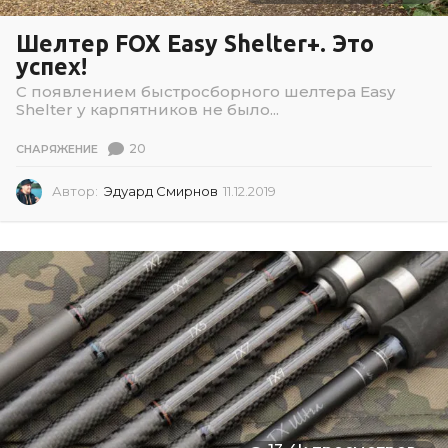
Шелтер FOX Easy Shelter+. Это
успех!
С появлением быстросборного шелтера Easy
Shelter у карпятников не было...
20
СНАРЯЖЕНИЕ
Автор:
Эдуард Смирнов
11.12.2019
1
1
.
1
2
.
2
0
1
9