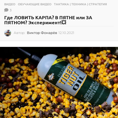
ВИДЕО
,
ОБУЧАЮЩИЕ ВИДЕО
,
ТАКТИКА | ТЕХНИКА | СТРАТЕГИЯ
3
Где ЛОВИТЬ КАРПА? В ПЯТНЕ или ЗА
ПЯТНОМ? Эксперимент!💥
Автор:
Виктор Фонарёв
12.10.2021
1
2
.
1
0
.
2
0
2
1