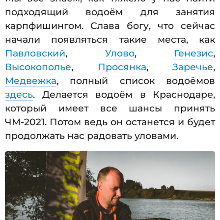
подходящий водоём для занятия
карпфишингом. Слава богу, что сейчас
начали появляться такие места, как
Павловский
,
Улово
,
Генезис
,
Высокополье
,
Просянка
,
Заречье
,
Медвежка
, полный список водоёмов
здесь
. Делается водоём в Краснодаре,
который имеет все шансы принять
ЧМ-2021. Потом ведь он останется и будет
продолжать нас радовать уловами.