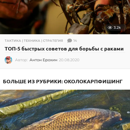
3.2k
14
ТАКТИКА | ТЕХНИКА | СТРАТЕГИЯ
ТОП-5 быстрых советов для борьбы с раками
Автор:
Антон Ерохин
20.08.2020
2
0
.
0
БОЛЬШЕ ИЗ РУБРИКИ:
ОКОЛОКАРПФИШИНГ
8
.
2
0
2
0