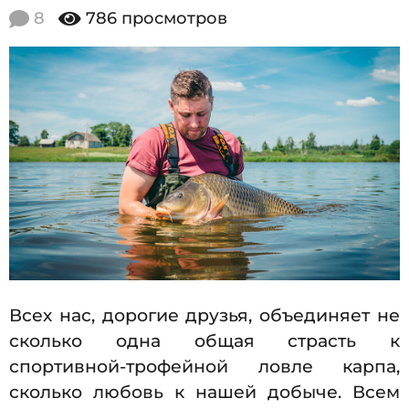
2
.
8
786
просмотров
0
0
9
1
.
2
9
0
2
1
9
4
.
0
9
.
2
0
Всех нас, дорогие друзья, объединяет не
1
сколько одна общая страсть к
9
спортивной-трофейной ловле карпа,
сколько любовь к нашей добыче. Всем