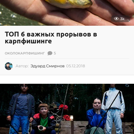
3k
ТОП 6 важных прорывов в
карпфишинге
5
ОКОЛОКАРПФИШИНГ
Автор:
Эдуард Смирнов
05.12.2018
0
5
.
1
2
.
2
0
1
8