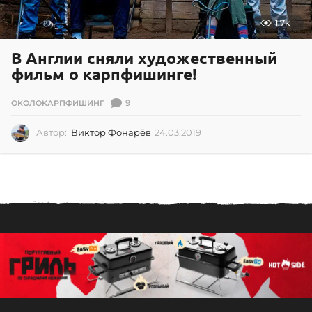
1.7k
В Англии сняли художественный
фильм о карпфишинге!
9
ОКОЛОКАРПФИШИНГ
Автор:
Виктор Фонарёв
24.03.2019
2
4
.
0
3
.
2
0
1
9