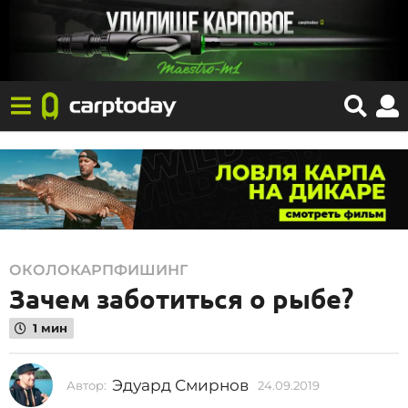
2
ОКОЛОКАРПФИШИНГ
Зачем заботиться о рыбе?
4
.
1 мин
0
9
Эдуард Смирнов
Автор:
24.09.2019
2
.
4