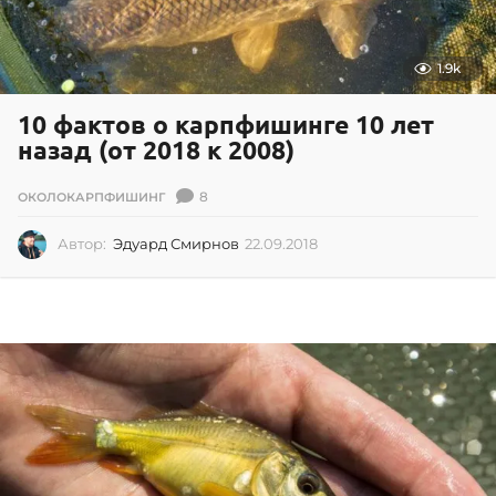
1.9k
10 фактов о карпфишинге 10 лет
назад (от 2018 к 2008)
8
ОКОЛОКАРПФИШИНГ
Автор:
Эдуард Смирнов
22.09.2018
2
2
.
0
9
.
2
0
1
8