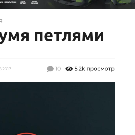
Я
вумя петлями
10
5.2k
просмотр
8.2017
2
3
.
0
8
.
2
0
1
7