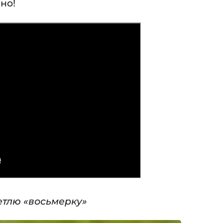
но!
тлю «восьмерку»