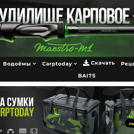
Скачать
Водоёмы
Carptoday
Рец
BAITS