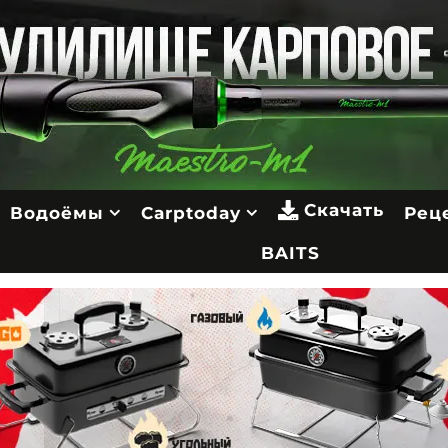
Скачать
Водоёмы
Carptoday
Рец
BAITS