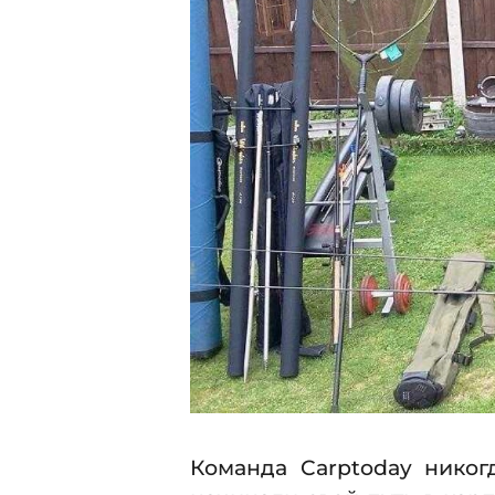
1
5
7
.
2
0
1
7
Команда Carptoday никог