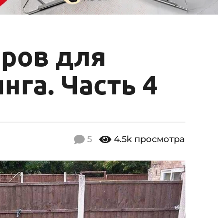
аров для
га. Часть 4
5
4.5k
просмотра