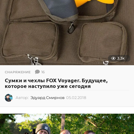
3.3k
16
СНАРЯЖЕНИЕ
Сумки и чехлы FOX Voyager. Будущее,
которое наступило уже сегодня
Автор:
Эдуард Смирнов
05.02.2018
0
5
.
0
2
.
2