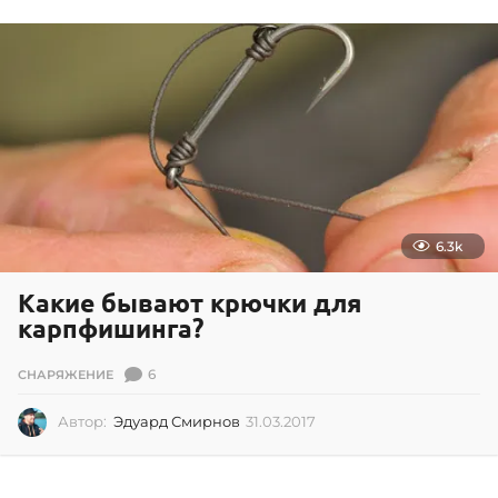
0
9
.
2
0
1
6
6.3k
Какие бывают крючки для
карпфишинга?
6
СНАРЯЖЕНИЕ
Автор:
Эдуард Смирнов
31.03.2017
3
1
.
0