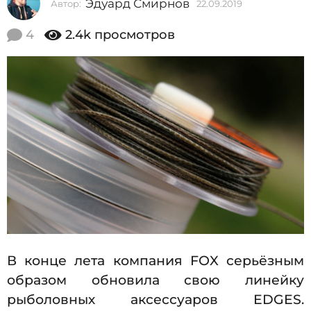
Эдуард Смирнов
Автор:
22.09.2019
2
2
2
0
.
4
2.4k
просмотров
0
1
9
9
.
2
2
0
2
1
9
.
0
9
.
2
0
1
В конце лета компания FOX серьёзным
9
образом обновила свою линейку
рыболовных аксессуаров EDGES.