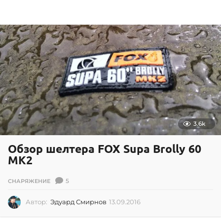
0
6
.
2
0
1
8
3.6k
Обзор шелтера FOX Supa Brolly 60
MK2
5
СНАРЯЖЕНИЕ
Автор:
Эдуард Смирнов
13.09.2016
1
3
.