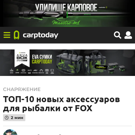
2
СНАРЯЖЕНИЕ
ТОП-10 новых аксессуаров
2
.
для рыбалки от FOX
0
2 мин
9
.