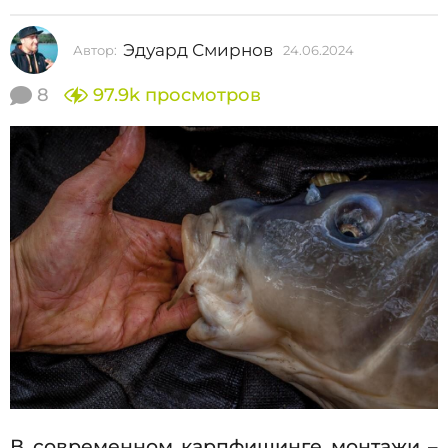
2
0
Эдуард Смирнов
Автор:
24.06.2024
2
2
4
.
8
97.9k
просмотров
4
0
2
6
.
4
2
.
0
2
0
4
6
.
2
0
2
4
В современном карпфишинге монтажи –