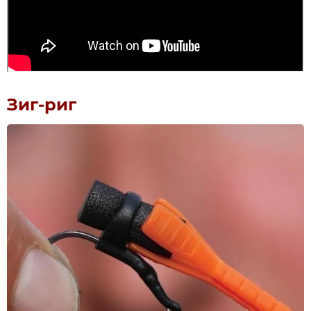
Зиг-риг