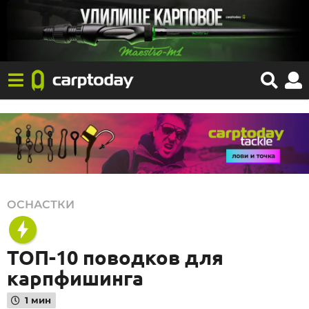
2
ОСНАСТКИ
4
.
ТОП-10 поводков для
0
карпфишинга
6
.
1 мин