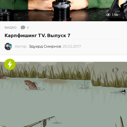
1.9k
4
ВИДЕО
Карпфишинг TV. Выпуск 7
Автор:
Эдуард Смирнов
25.02.2017
2
5
.
0
2
.
2
0
1
7