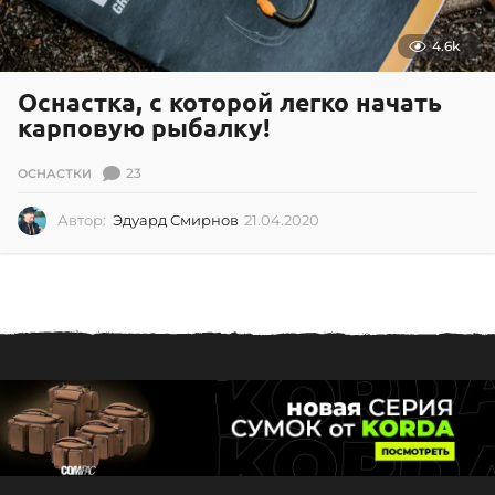
4.6k
Оснастка, с которой легко начать
карповую рыбалку!
23
ОСНАСТКИ
Автор:
Эдуард Смирнов
21.04.2020
2
1
.
0
4
.
2
0
2
0