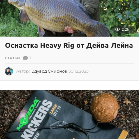
2.2k
Оснастка Heavy Rig от Дейва Лейна
1
СТАТЬИ
Автор:
Эдуард Смирнов
30.12.2025
3
0
.
1
2
.
2
0
2
5