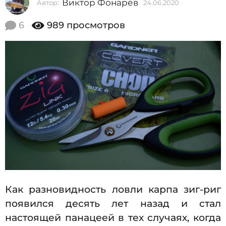
Виктор Фонарёв
Автор:
24.06.2020
0
2
2
0
.
6
989
просмотров
0
2
7
0
.
2
0
0
2
2
6
.
0
7
.
2
0
2
Как разновидность ловли карпа зиг-риг
6
появился десять лет назад и стал
настоящей панацеей в тех случаях, когда