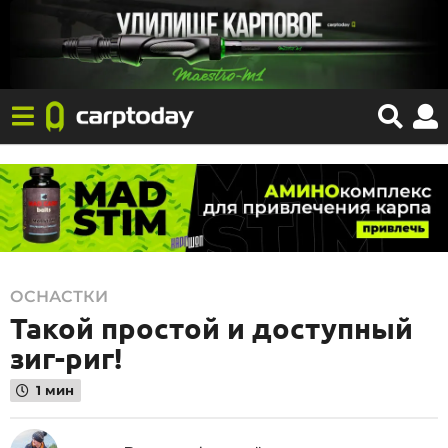
2
ОСНАСТКИ
Такой простой и доступный
4
.
зиг-риг!
0
1 мин
6
.