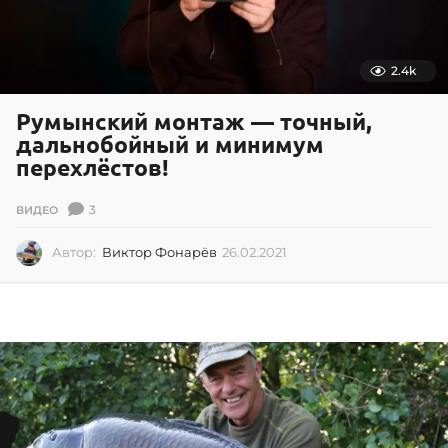
2.4k
Румынский монтаж — точный,
дальнобойный и минимум
перехлёстов!
3
ВИДЕО
Автор:
Виктор Фонарёв
26.02.2021
2
6
.
0
2
.
2
0
2
1