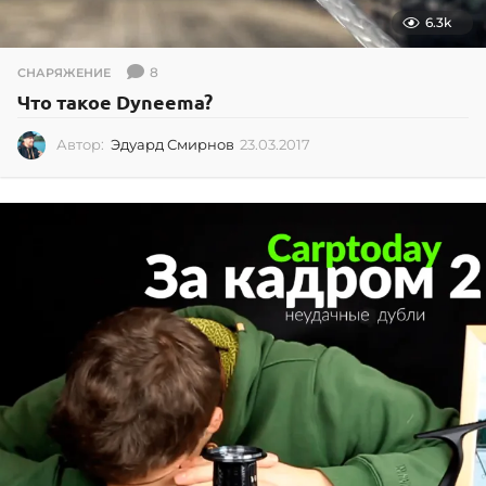
6.3k
8
СНАРЯЖЕНИЕ
Что такое Dyneema?
Автор:
Эдуард Смирнов
23.03.2017
2
3
.
0
3
.
2
0
1
7