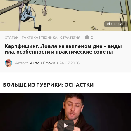
12.3k
2
СТАТЬИ
,
ТАКТИКА | ТЕХНИКА | СТРАТЕГИЯ
Карпфишинг. Ловля на заиленом дне – виды
ила, особенности и практические советы
Автор:
Антон Ерохин
24.07.2026
2
4
.
0
БОЛЬШЕ ИЗ РУБРИКИ:
ОСНАСТКИ
7
.
2
0
2
6