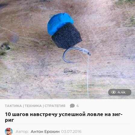
6
.
2
0
2
6
4.4k
4
ТАКТИКА | ТЕХНИКА | СТРАТЕГИЯ
10 шагов навстречу успешной ловле на зиг-
риг
Автор:
Антон Ерохин
03.07.2016
0