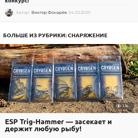
конкурс!
Автор:
Виктор Фонарёв
04.02.2020
0
4
.
0
БОЛЬШЕ ИЗ РУБРИКИ:
СНАРЯЖЕНИЕ
2
.
2
0
2
0
1.1k
ESP Trig-Hammer — засекает и
держит любую рыбу!