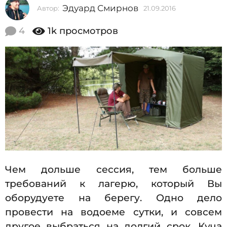
Эдуард Смирнов
Автор:
21.09.2016
2
2
1
0
.
4
1k
просмотров
0
1
9
6
.
2
2
0
1
1
6
.
0
9
.
2
Чем дольше сессия, тем больше
0
требований к лагерю, который Вы
1
оборудуете на берегу. Одно дело
6
провести на водоеме сутки, и совсем
другое выбраться на долгий срок. Куча