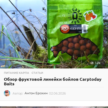
1.2k
ПИТАНИЕ КАРПА
,
СТАТЬИ
Обзор фруктовой линейки бойлов Carptoday
Baits
Автор:
Антон Ерохин
02.06.2026
0
2
.
0