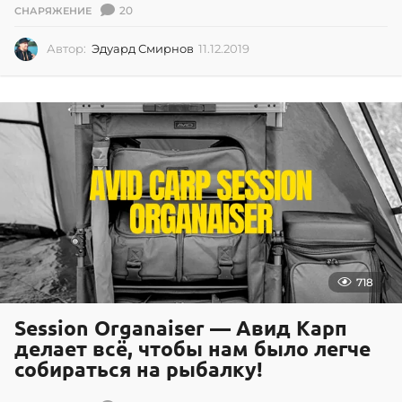
20
СНАРЯЖЕНИЕ
Автор:
Эдуард Смирнов
11.12.2019
1
1
.
1
2
.
2
0
1
9
718
Session Organaiser — Авид Карп
делает всё, чтобы нам было легче
собираться на рыбалку!