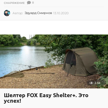
8
СНАРЯЖЕНИЕ
Автор:
Эдуард Смирнов
13.10.2020
1
3
.
1
0
.
2
0
2
0
2.5k
Шелтер FOX Easy Shelter+. Это
успех!