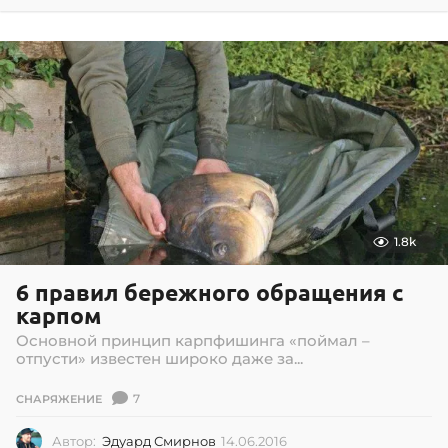
6
.
0
9
.
2
0
1
6
1.8k
6 правил бережного обращения с
карпом
Основной принцип карпфишинга «поймал –
отпусти» известен широко даже за...
7
СНАРЯЖЕНИЕ
Автор:
Эдуард Смирнов
14.06.2016
1