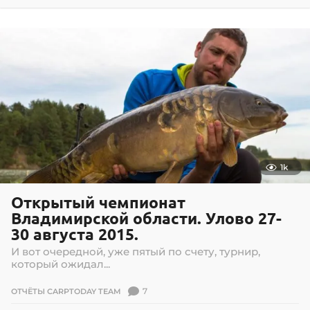
.
0
5
.
2
0
1
6
1k
Открытый чемпионат
Владимирской области. Улово 27-
30 августа 2015.
И вот очередной, уже пятый по счету, турнир,
который ожидал...
7
ОТЧЁТЫ CARPTODAY TEAM