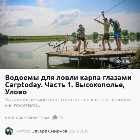
8
.
2
0
1
9
5.9k
Водоемы для ловли карпа глазами
Carptoday. Часть 1. Высокополье,
Улово
За наших четыре полных сезона в карповой ловле
мы посетили...
10
БЛОГ CARPTODAY TEAM
Автор:
Эдуард Смирнов
20.12.2017
0
2