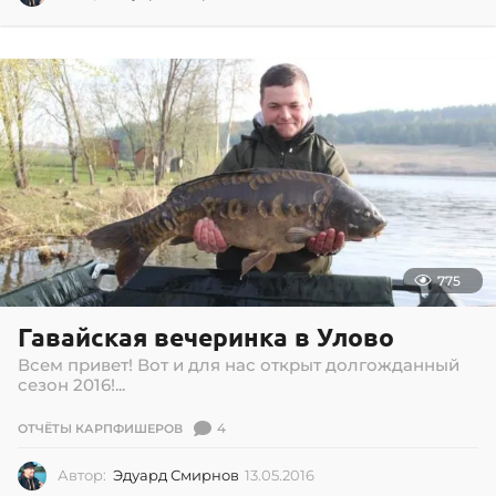
4
.
0
6
.
2
0
1
6
775
Гавайская вечеринка в Улово
Всем привет! Вот и для нас открыт долгожданный
сезон 2016!...
4
ОТЧЁТЫ КАРПФИШЕРОВ
Автор:
Эдуард Смирнов
13.05.2016
1
3