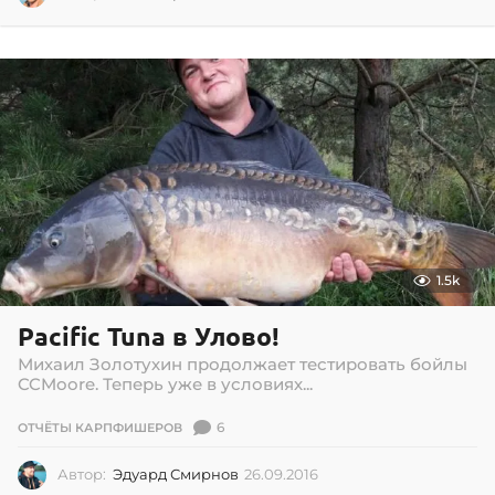
1
.
0
5
.
2
0
1
7
1.5k
Pacific Tuna в Улово!
Михаил Золотухин продолжает тестировать бойлы
CCMoore. Теперь уже в условиях...
6
ОТЧЁТЫ КАРПФИШЕРОВ
Автор:
Эдуард Смирнов
26.09.2016
2