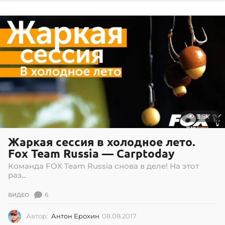
.
0
7
.
2
0
2
6
3.5k
Жаркая сессия в холодное лето.
Fox Team Russia — Carptoday
Команда FOX Team Russia снова в деле! На этот
раз...
6
ВИДЕО
Автор:
Антон Ерохин
08.08.2017
0