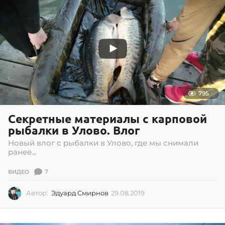
795
Секретные материалы с карповой
рыбалки в Улово. Влог
Новый влог с рыбалки в Улово, где мы снимали
ранее...
7
ВИДЕО
Автор:
Эдуард Смирнов
29.08.2019
2
9
.
0