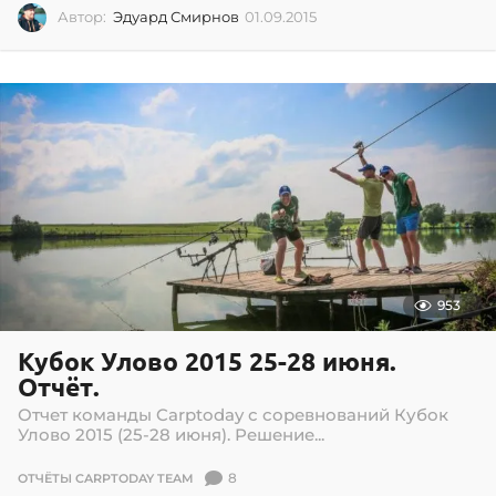
Автор:
Эдуард Смирнов
01.09.2015
0
1
.
0
9
.
2
0
1
5
953
Кубок Улово 2015 25-28 июня.
Отчёт.
Отчет команды Carptoday с соревнований Кубок
Улово 2015 (25-28 июня). Решение...
8
ОТЧЁТЫ CARPTODAY TEAM