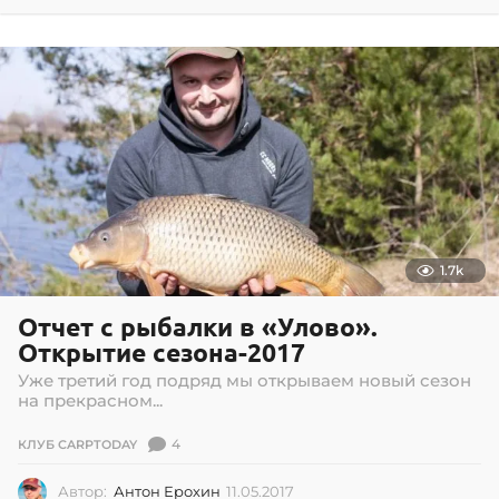
8
.
0
8
.
2
0
1
7
1.7k
Отчет с рыбалки в «Улово».
Открытие сезона-2017
Уже третий год подряд мы открываем новый сезон
на прекрасном...
4
КЛУБ CARPTODAY
Автор:
Антон Ерохин
11.05.2017
1