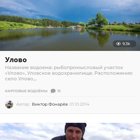
9.3k
Улово
Название водоема: рыбопромысловый участок
«Улово», Уловское водохранилище. Расположение:
село Улово,...
16
КАРПОВЫЕ ВОДОЁМЫ
Автор:
Виктор Фонарёв
01.10.2014
0
1
.
1
0
.
2