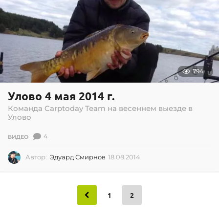
0
1
4
794
Улово 4 мая 2014 г.
Команда Carptoday Team на весеннем выезде в
Улово
4
ВИДЕО
Автор:
Эдуард Смирнов
18.08.2014
1
8
.
0
8
1
2
.
2