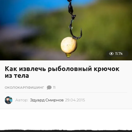
.
2
0
1
7
11.7k
Как извлечь рыболовный крючок
из тела
11
ОКОЛОКАРПФИШИНГ
Автор:
Эдуард Смирнов
29.04.2015
2
9
.
0
4
.