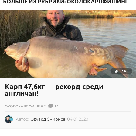
БОЛЬШЕ ИЗ РУБРИКИ:
ОКОЛОКАРПФИШИНГ
3
.
2
0
2
5
1.5k
Карп 47,6кг — рекорд среди
англичан!
12
ОКОЛОКАРПФИШИНГ
Автор:
Эдуард Смирнов
04.01.2020
0
4
.