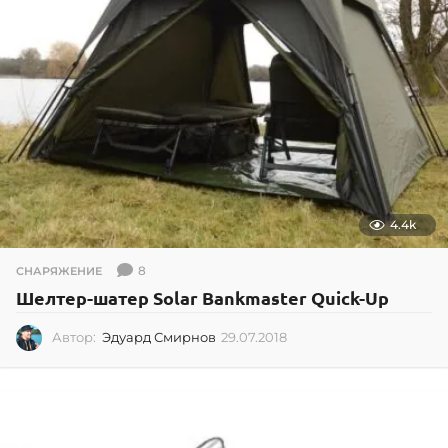
2
0
4.4k
8
СНАРЯЖЕНИЕ
Шелтер-шатер Solar Bankmaster Quick-Up
Автор:
Эдуард Смирнов
29.07.2018
2
9
.
0
7
.