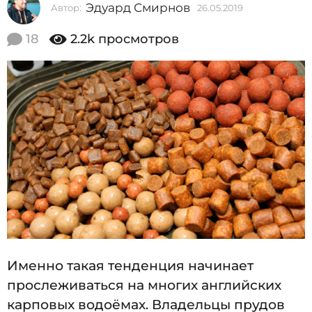
Эдуард Смирнов
Автор:
26.05.2019
2
2
6
0
.
18
2.2k
просмотров
0
1
5
9
.
2
2
0
6
1
9
.
0
5
.
2
0
1
Именно такая тенденция начинает
9
прослеживаться на многих английских
карповых водоёмах. Владельцы прудов