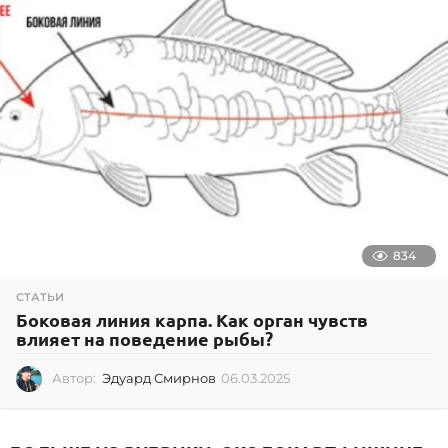
2
0
1
8
834
СТАТЬИ
Боковая линия карпа. Как орган чувств
влияет на поведение рыбы?
Автор:
Эдуард Смирнов
06.03.2025
0
6
.
0