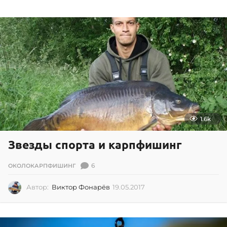
0
1
.
2
0
2
0
1.6k
Звезды спорта и карпфишинг
6
ОКОЛОКАРПФИШИНГ
Автор:
Виктор Фонарёв
19.05.2017
1
9
.
0
5