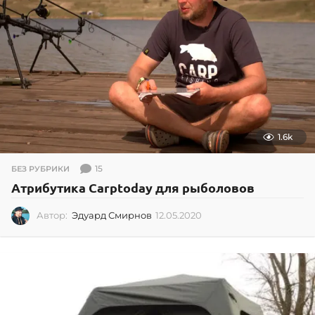
1.6k
15
БЕЗ РУБРИКИ
Атрибутика Carptoday для рыболовов
Автор:
Эдуард Смирнов
12.05.2020
1
2
.
0
5
.
2
0