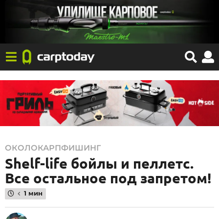
2
ОКОЛОКАРПФИШИНГ
Shelf-life бойлы и пеллетс.
6
.
Все остальное под запретом!
0
1 мин
5
.