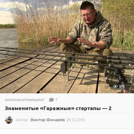
.
2
0
2
5
919
7
ОКОЛОКАРПФИШИНГ
Знаменитые «Гаражные» стартапы — 2
Автор:
Виктор Фонарёв
29.12.2015
0
2
.