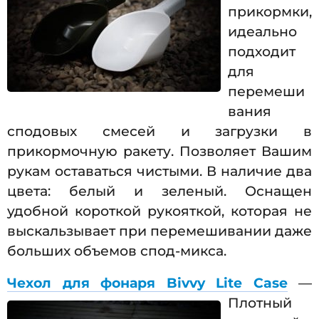
прикормки,
идеально
подходит
для
перемеши
вания
сподовых смесей и загрузки в
прикормочную ракету. Позволяет Вашим
рукам оставаться чистыми. В наличие два
цвета: белый и зеленый. Оснащен
удобной короткой рукояткой, которая не
выскальзывает при перемешивании даже
больших объемов спод-микса.
Чехол для фонаря Bivvy Lite Case
—
Плотный