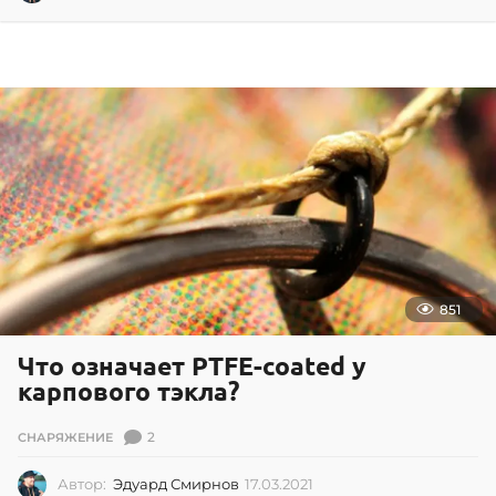
5
.
0
4
.
2
0
2
0
851
Что означает PTFE-coated у
карпового тэкла?
2
СНАРЯЖЕНИЕ
Автор:
Эдуард Смирнов
17.03.2021
1