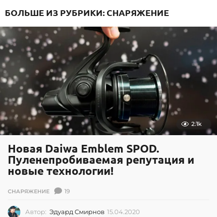
0
БОЛЬШЕ ИЗ РУБРИКИ:
СНАРЯЖЕНИЕ
7
.
2
0
2
6
2.1k
Новая Daiwa Emblem SPOD.
Пуленепробиваемая репутация и
новые технологии!
19
СНАРЯЖЕНИЕ
Автор:
Эдуард Смирнов
15.04.2020
1