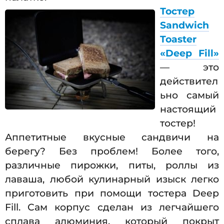
Тостер
Sandwich
Toaster
«Deep Fill»
— это
действител
ьно самый
настоящий
тостер!
Аппетитные вкусные сандвичи на
берегу? Без проблем! Более того,
различные пирожки, питы, роллы из
лаваша, любой кулинарный изыск легко
приготовить при помощи тостера Deep
Fill. Сам корпус сделан из легчайшего
сплава алюминия, который покрыт