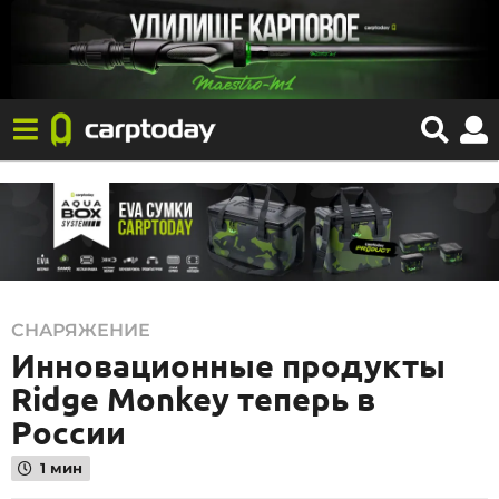
3
СНАРЯЖЕНИЕ
Инновационные продукты
0
.
Ridge Monkey теперь в
0
России
3
1 мин
.