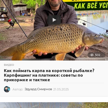
2
1
502
ВИДЕО
Как поймать карпа на короткой рыбалке?
Карпфишинг на платнике: советы по
прикормке и тактике
Автор:
Эдуард Смирнов
21.05.2025
2
1
.
0
5