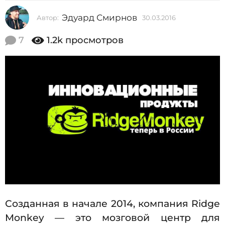
2
Эдуард Смирнов
Автор:
30.03.2016
0
0
2
1
.
7
1.2k
просмотров
0
6
7
0
.
2
2
0
.
2
6
0
7
.
2
0
2
6
Созданная в начале 2014, компания Ridge
Monkey — это мозговой центр для