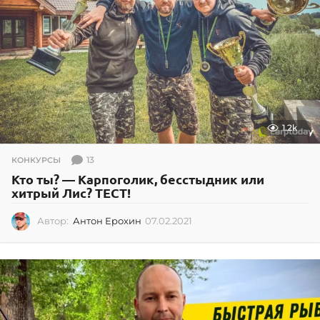
1.2k
13
КОНКУРСЫ
Кто ты? — Карпоголик, бесстыдник или
хитрый Лис? ТЕСТ!
Автор:
Антон Ерохин
07.02.2021
0
7
.
0
2
.
2
0