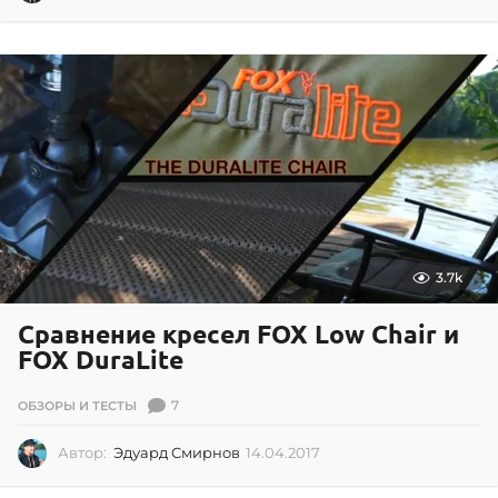
7
.
0
3
.
2
0
2
1
3.7k
Сравнение кресел FOX Low Chair и
FOX DuraLite
7
ОБЗОРЫ И ТЕСТЫ
Автор:
Эдуард Смирнов
14.04.2017
1
4
.