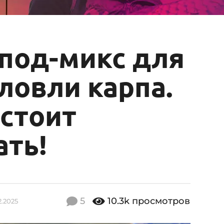
спод-микс для
ловли карпа.
 стоит
ать!
5
10.3k
просмотров
2.2025
1
9
.