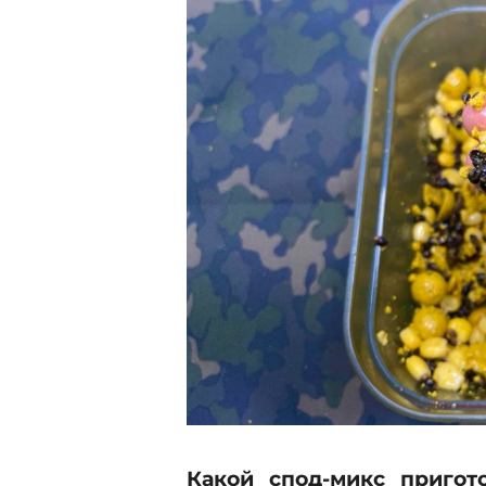
2
.
2
0
2
5
Какой спод-микс пригот