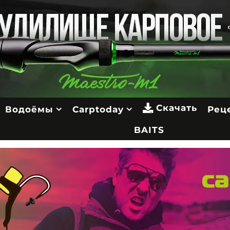
Скачать
Водоёмы
Carptoday
Рец
BAITS