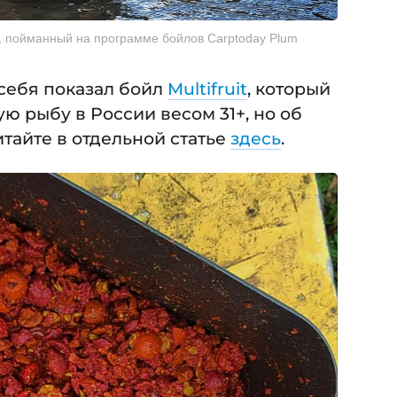
, пойманный на программе бойлов Carptoday Plum
 себя показал бойл
Multifruit
, который
 рыбу в России весом 31+, но об
тайте в отдельной статье
здесь
.