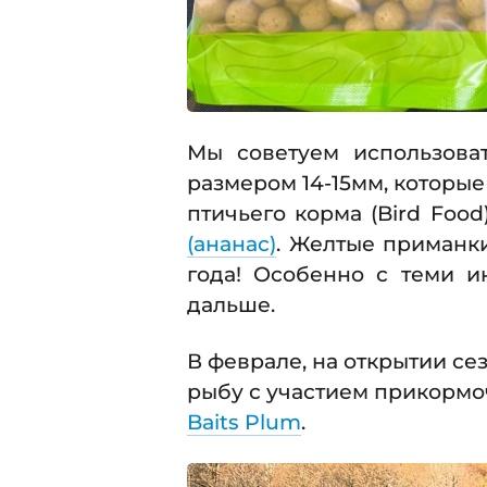
Мы советуем использова
размером 14-15мм, которые
птичьего корма (Bird Foo
(ананас)
. Желтые приманк
года! Особенно с теми и
дальше.
В феврале, на открытии с
рыбу с участием прикорм
Baits Plum
.