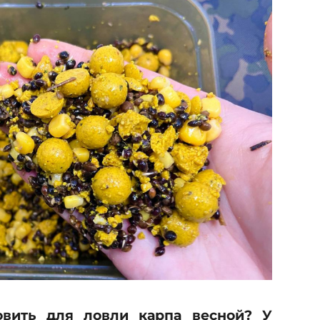
0
2
.
2
0
2
5
овить для ловли карпа весной? У