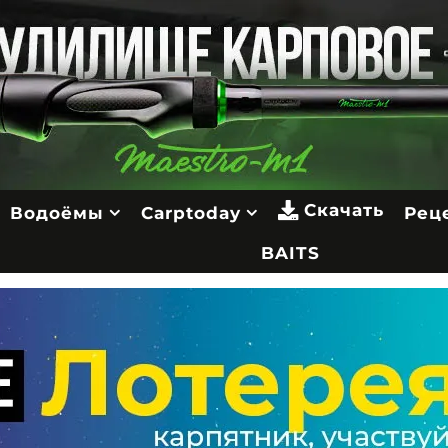
Скачать
Водоёмы
Carptoday
Рец
BAITS