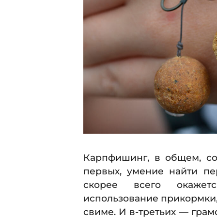
1
.
2
0
2
5
Карпфишинг, в общем, со
первых, умение найти пе
скорее всего окажетс
использование прикормки,
свиме. И в-третьих — грам