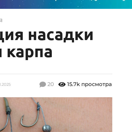
Я
ция насадки
 карпа
20
15.7k
просмотра
1.2025
2
9
.
0
1
.
2
0
2