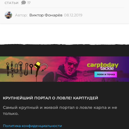
17
СТАТЬИ
Автор:
Виктор Фонарёв
08.12.2019
0
8
.
1
2
.
2
0
1
9
КРУПНЕЙШИЙ ПОРТАЛ О ЛОВЛЕ! КАРПТУДЕЙ
Самый крупный и живой портал о ловле карпа и не
только.
Политика конфиденциальности