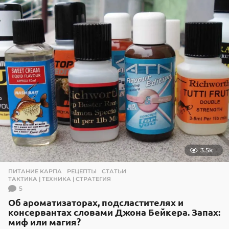
1
.
2
0
1
8
3.5k
ПИТАНИЕ КАРПА
,
РЕЦЕПТЫ
,
СТАТЬИ
,
ТАКТИКА | ТЕХНИКА | СТРАТЕГИЯ
5
Об ароматизаторах, подсластителях и
консервантах словами Джона Бейкера. Запах:
миф или магия?