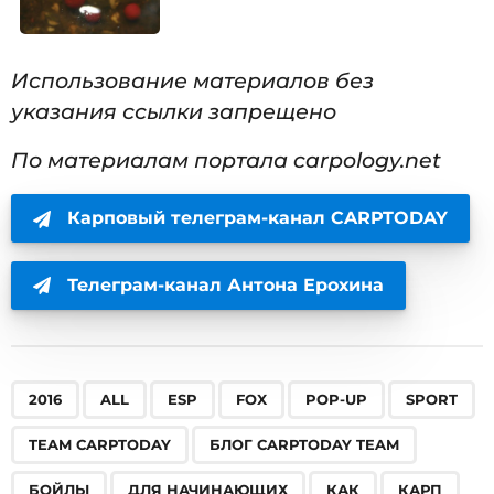
Использование материалов без
указания ссылки запрещено
По материалам портала carpology.net
Карповый телеграм-канал CARPTODAY
Телеграм-канал Антона Ерохина
,
,
,
,
,
,
,
,
,
,
,
,
,
,
,
,
,
,
,
,
2016
ALL
ESP
FOX
POP-UP
SPORT
TEAM CARPTODAY
БЛОГ CARPTODAY TEAM
БОЙЛЫ
ДЛЯ НАЧИНАЮЩИХ
КАК
КАРП