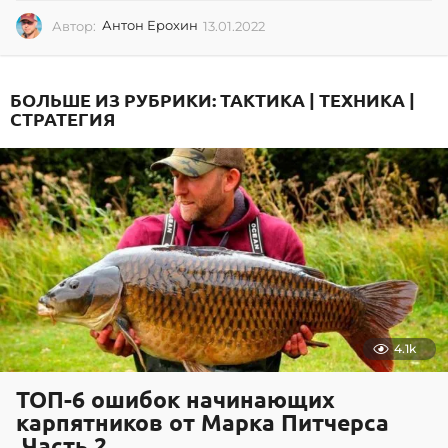
Автор:
Антон Ерохин
13.01.2022
1
3
.
0
БОЛЬШЕ ИЗ РУБРИКИ:
ТАКТИКА | ТЕХНИКА |
1
СТРАТЕГИЯ
.
2
0
2
2
4.1k
ТОП-6 ошибок начинающих
карпятников от Марка Питчерса
.Часть 2