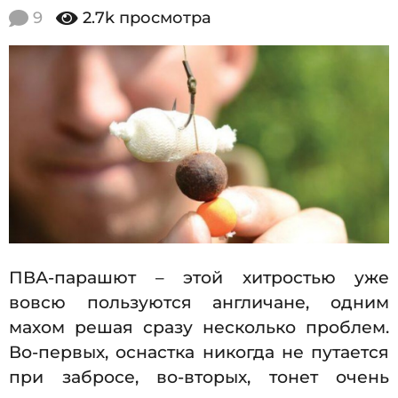
2
.
9
2.7k
просмотра
1
0
1
1
.
2
6
0
0
1
6
9
.
1
1
.
2
ПВА-парашют – этой хитростью уже
0
вовсю пользуются англичане, одним
1
махом решая сразу несколько проблем.
6
Во-первых, оснастка никогда не путается
при забросе, во-вторых, тонет очень