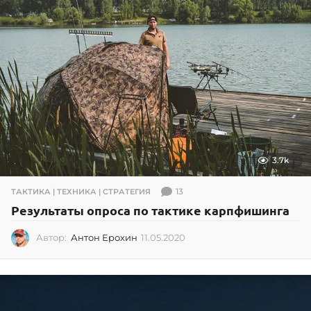
3.7k
13
ТАКТИКА | ТЕХНИКА | СТРАТЕГИЯ
Результаты опроса по тактике карпфишинга
Автор:
Антон Ерохин
11.05.2020
1
1
.
0
5
.