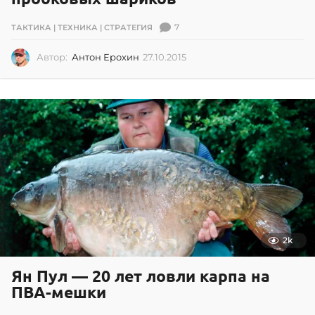
7
ТАКТИКА | ТЕХНИКА | СТРАТЕГИЯ
Автор:
Антон Ерохин
27.10.2015
2
7
.
1
0
.
2
0
1
5
2k
Ян Пул — 20 лет ловли карпа на
ПВА-мешки