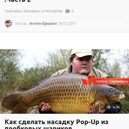
6
ТАКТИКА | ТЕХНИКА | СТРАТЕГИЯ
Автор:
Антон Ерохин
18.10.2017
1
8
.
1
0
.
2
0
1
7
4.3k
Как сделать насадку Pop-Up из
пробковых шариков