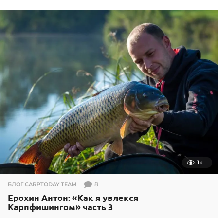
.
1
2
.
2
0
2
3
1k
8
БЛОГ CARPTODAY TEAM
Ерохин Антон: «Как я увлекся
Карпфишингом» часть 3