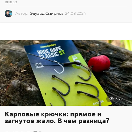
ВИДЕО
Автор:
Эдуард Смирнов
24.08.2024
2
4
.
0
8
.
2
0
2
4
3.7k
Карповые крючки: прямое и
загнутое жало. В чем разница?