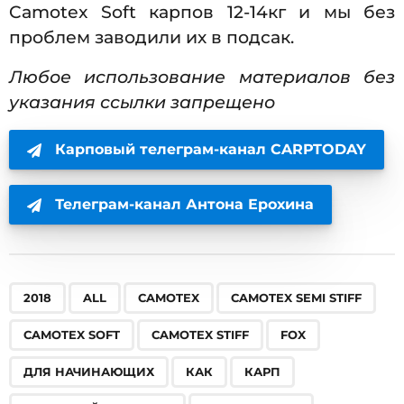
Camotex Soft карпов 12-14кг и мы без
проблем заводили их в подсак.
Любое использование материалов без
указания ссылки запрещено
Карповый телеграм-канал CARPTODAY
Телеграм-канал Антона Ерохина
,
,
,
,
,
,
,
,
,
,
,
,
,
,
,
,
,
,
,
2018
ALL
CAMOTEX
CAMOTEX SEMI STIFF
CAMOTEX SOFT
CAMOTEX STIFF
FOX
ДЛЯ НАЧИНАЮЩИХ
КАК
КАРП