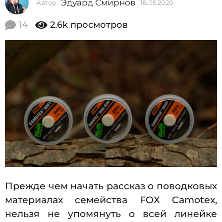
Эдуард Смирнов
Автор:
18.05.2020
1
2
8
0
.
14
2.6k
просмотров
0
2
5
0
.
2
1
0
8
2
0
.
0
5
.
2
0
2
Прежде чем начать рассказ о поводковых
0
материалах семейства FOX Camotex,
нельзя не упомянуть о всей линейке