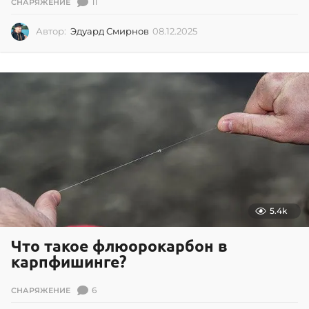
11
СНАРЯЖЕНИЕ
Автор:
Эдуард Смирнов
08.12.2025
0
8
.
1
2
.
2
0
2
5
5.4k
Что такое флюорокарбон в
карпфишинге?
6
СНАРЯЖЕНИЕ