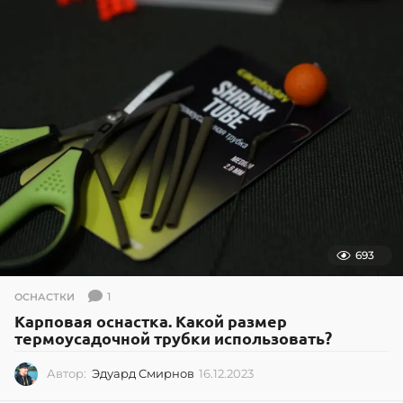
.
2
0
2
5
693
1
ОСНАСТКИ
Карповая оснастка. Какой размер
термоусадочной трубки использовать?
Автор:
Эдуард Смирнов
16.12.2023
1
6