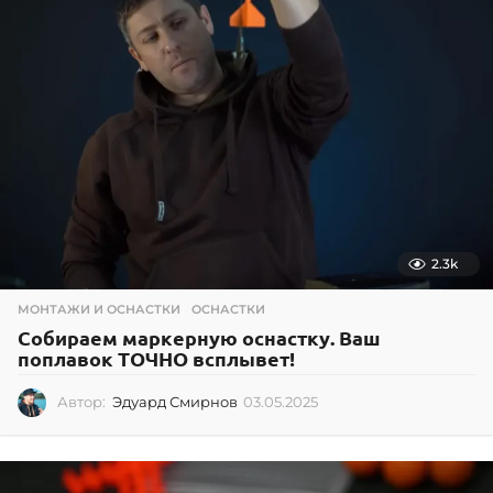
2.3k
МОНТАЖИ И ОСНАСТКИ
,
ОСНАСТКИ
Собираем маркерную оснастку. Ваш
поплавок ТОЧНО всплывет!
Автор:
Эдуард Смирнов
03.05.2025
0
3
.
0
5