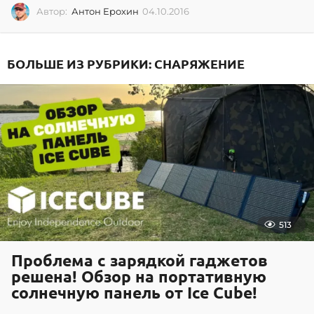
Автор:
Антон Ерохин
04.10.2016
0
4
.
1
БОЛЬШЕ ИЗ РУБРИКИ:
СНАРЯЖЕНИЕ
0
.
2
0
1
6
513
Проблема с зарядкой гаджетов
решена! Обзор на портативную
солнечную панель от Ice Cube!