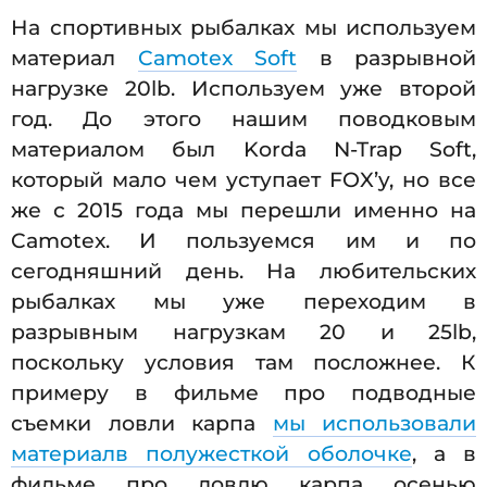
На спортивных рыбалках мы используем
материал
Camotex Soft
в разрывной
нагрузке 20lb. Используем уже второй
год. До этого нашим поводковым
материалом был Korda N-Trap Soft,
который мало чем уступает FOX’y, но все
же с 2015 года мы перешли именно на
Camotex. И пользуемся им и по
сегодняшний день. На любительских
рыбалках мы уже переходим в
разрывным нагрузкам 20 и 25lb,
поскольку условия там посложнее. К
примеру в фильме про подводные
съемки ловли карпа
мы использовали
материалв полужесткой оболочке
, а в
фильме про ловлю карпа осенью