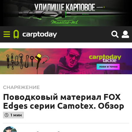
1
СНАРЯЖЕНИЕ
Поводковый материал FOX
8
.
Edges серии Camotex. Обзор
0
1 мин
5
.