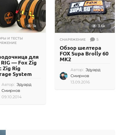
1k
3.6k
РЫ И ТЕСТЫ
,
5
СНАРЯЖЕНИЕ
РЯЖЕНИЕ
Обзор шелтера
FOX Supa Brolly 60
водочница для
MK2
 RIG — Fox Zig
c Zig Rig
Автор:
Эдуард
rage System
Смирнов
13.09.2016
1
Автор:
Эдуард
3
Смирнов
.
09.10.2014
0
0
9
9
.
.
1
2
0
0
.
1
2
6