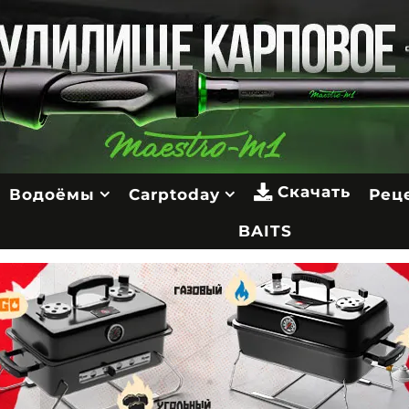
Скачать
Водоёмы
Carptoday
Рец
BAITS