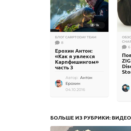
1k
БЛОГ CARPTODAY TEAM
ОБЗО
СНА
8
6
Ерохин Антон:
По
«Как я увлекся
ZIG
Карпфишингом»
Dis
часть 3
Sto
Автор:
Антон
Ерохин
04.10.2016
0
4
.
1
0
БОЛЬШЕ ИЗ РУБРИКИ:
ВИДЕО
.
2
0