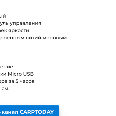
лый
уль управления
ек яркости
строенным литий-ионовым
ление
ки Micro USB
ра за 5 часов
 см.
-канал CARPTODAY