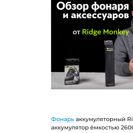
.
1
2
.
0
1
2
7
0
1
7
Фонарь
аккумуляторный Ri
аккумулятор ёмкостью 260