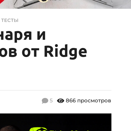
 ТЕСТЫ
наря и
ов от Ridge
5
866
просмотров