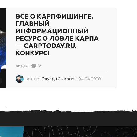
.
0
4
ВСЕ О КАРПФИШИНГЕ.
.
ГЛАВНЫЙ
2
ИНФОРМАЦИОННЫЙ
0
1
РЕСУРС О ЛОВЛЕ КАРПА
7
— CARPTODAY.RU.
КОНКУРС!
12
ВИДЕО
Автор:
Эдуард Смирнов
04.04.2020
0
4
.
0
4
.
2
0
2
0