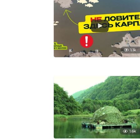
1
6
1.1k
1.6k