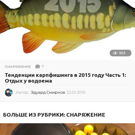
953
7
СНАРЯЖЕНИЕ
Тенденции карпфишинга в 2015 году Часть 1:
Отдых у водоема
Автор:
Эдуард Смирнов
22.01.2015
2
2
.
0
БОЛЬШЕ ИЗ РУБРИКИ:
СНАРЯЖЕНИЕ
1
.
2
0