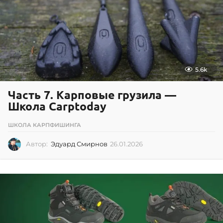
1
8
5.6k
Часть 7. Карповые грузила —
Школа Carptoday
ШКОЛА КАРПФИШИНГА
Автор:
Эдуард Смирнов
26.01.2026
2
6
.
0
1
.
2
0
2