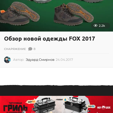
6
2.2k
Обзор новой одежды FOX 2017
8
СНАРЯЖЕНИЕ
Автор:
Эдуард Смирнов
24.04.2017
2
4
.
0
4
.
2
0
1
7