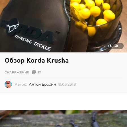
1
5
3k
Обзор Korda Krusha
10
СНАРЯЖЕНИЕ
Автор:
Антон Ерохин
19.03.2018
1
9
.
0
3
.
2
0