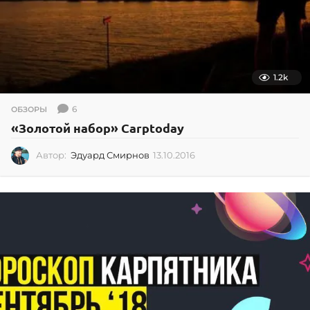
1.2k
6
ОБЗОРЫ
«Золотой набор» Carptoday
Автор:
Эдуард Смирнов
13.10.2016
1
3
.
1
0
.
2
0
1
6