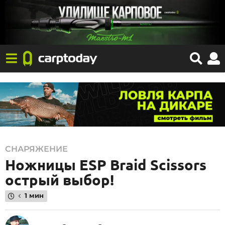
1
СНАРЯЖЕНИЕ
Ножницы ESP Braid Scissors
8
.
острый выбор!
1
1 мин
2
.