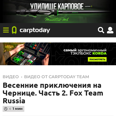
0
,
ВИДЕО
ВИДЕО ОТ CARPTODAY TEAM
Весенние приключения на
8
.
Чернице. Часть 2. Fox Team
0
Russia
8
1 мин
.