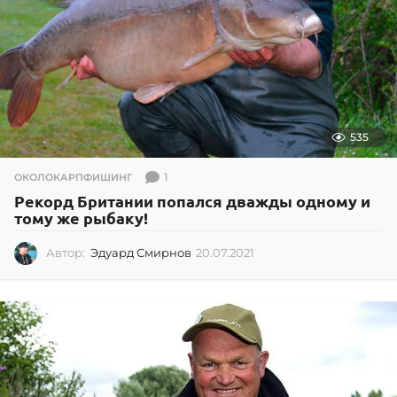
535
1
ОКОЛОКАРПФИШИНГ
Рекорд Британии попался дважды одному и
тому же рыбаку!
Автор:
Эдуард Смирнов
20.07.2021
2
0
.
0
7
.
2
0
2