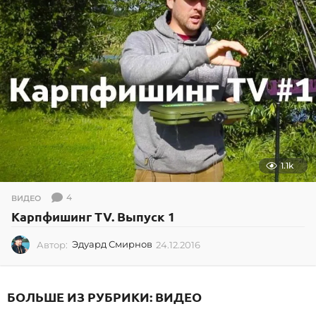
0
1
3
1.1k
4
ВИДЕО
Карпфишинг TV. Выпуск 1
Автор:
Эдуард Смирнов
24.12.2016
2
4
.
1
БОЛЬШЕ ИЗ РУБРИКИ:
ВИДЕО
2
.