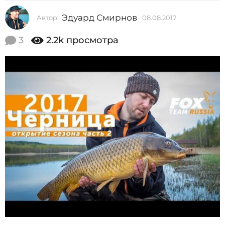
2
Эдуард Смирнов
Автор:
08.08.2017
0
0
8
1
.
3
2.2k
просмотра
0
7
8
0
.
2
8
0
.
1
7
0
8
.
2
0
1
7