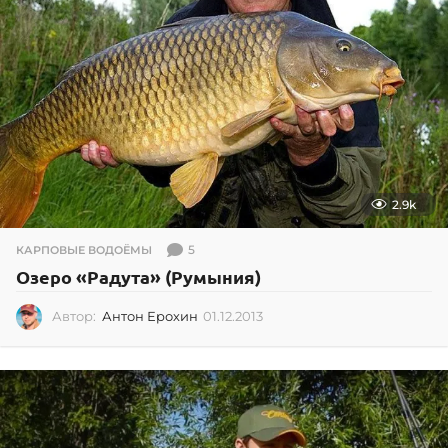
1
2.9k
5
КАРПОВЫЕ ВОДОЁМЫ
Озеро «Радута» (Румыния)
Автор:
Антон Ерохин
01.12.2013
0
1
.
1
2
.
2