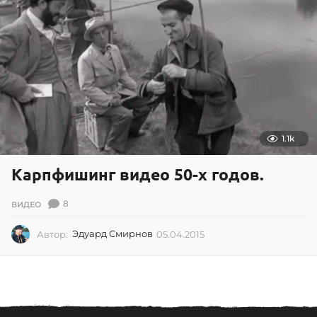
2
.
2
0
1
8
1.1k
Карпфишинг видео 50-х годов.
8
ВИДЕО
Автор:
Эдуард Смирнов
05.04.2015
0
5
.
0
4
.
2