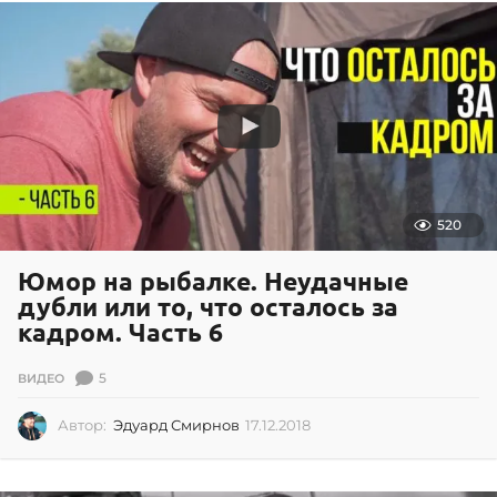
.
2
0
1
9
520
Юмор на рыбалке. Неудачные
дубли или то, что осталось за
кадром. Часть 6
5
ВИДЕО
Автор:
Эдуард Смирнов
17.12.2018
1
7
.
1