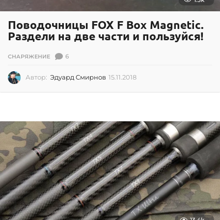
Поводочницы FOX F Box Magnetic.
Раздели на две части и пользуйся!
6
СНАРЯЖЕНИЕ
Автор:
Эдуард Смирнов
15.11.2018
1
5
.
1
1
.
2
0
1
8
13.4k