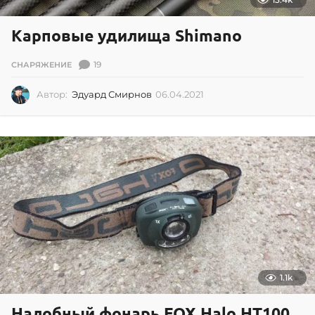
Карповые удилища Shimano
19
СНАРЯЖЕНИЕ
Автор:
Эдуард Смирнов
06.04.2021
0
2
.
0
7
.
2
0
2
6
1.1k
Налобный фонарь FOX Halo HT100