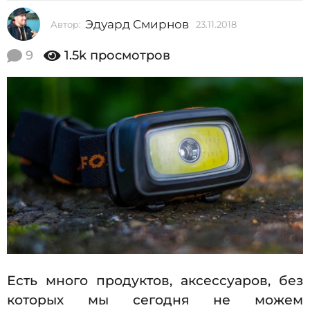
2
Эдуард Смирнов
Автор:
23.11.2018
2
0
3
1
.
9
1.5k
просмотров
1
8
1
2
.
2
3
0
.
1
8
1
1
.
2
0
1
8
Есть много продуктов, аксессуаров, без
которых мы сегодня не можем