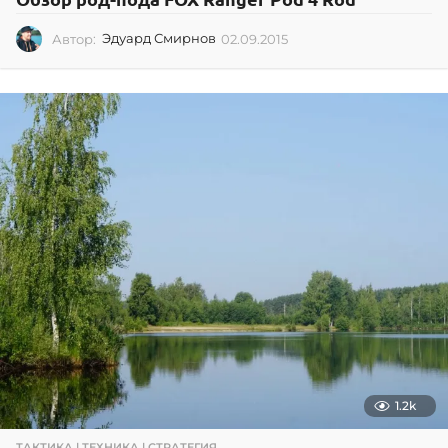
Автор:
Эдуард Смирнов
02.09.2015
0
2
.
0
9
.
2
0
1
5
1.2k
ТАКТИКА | ТЕХНИКА | СТРАТЕГИЯ