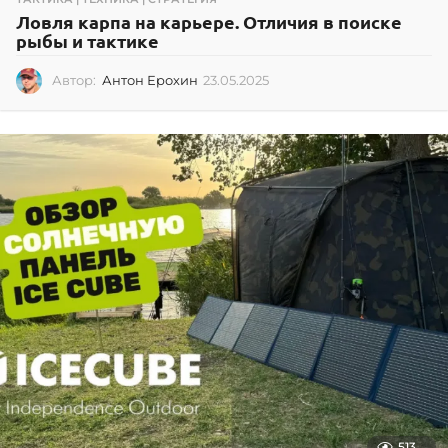
Ловля карпа на карьере. Отличия в поиске
рыбы и тактике
Автор:
Антон Ерохин
23.05.2025
2
3
.
0
5
.
2
0
2
5
513