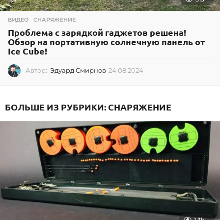
ВИДЕО
,
СНАРЯЖЕНИЕ
Проблема с зарядкой гаджетов решена!
Обзор на портативную солнечную панель от
Ice Cube!
Автор:
Эдуард Смирнов
24.08.2024
2
4
.
0
БОЛЬШЕ ИЗ РУБРИКИ:
СНАРЯЖЕНИЕ
8
.
2
0
2
4
1.3k