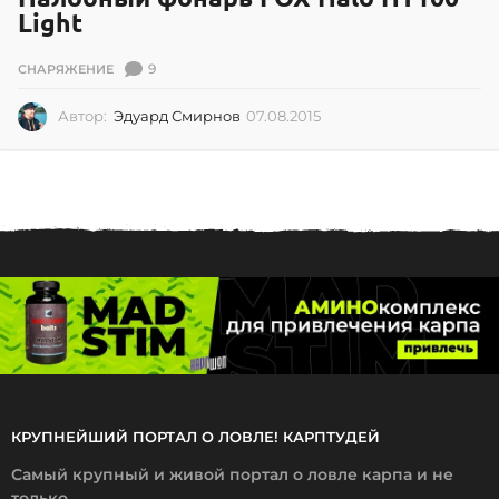
Light
9
СНАРЯЖЕНИЕ
Автор:
Эдуард Смирнов
07.08.2015
0
7
.
0
8
.
2
0
1
5
КРУПНЕЙШИЙ ПОРТАЛ О ЛОВЛЕ! КАРПТУДЕЙ
Самый крупный и живой портал о ловле карпа и не
только.