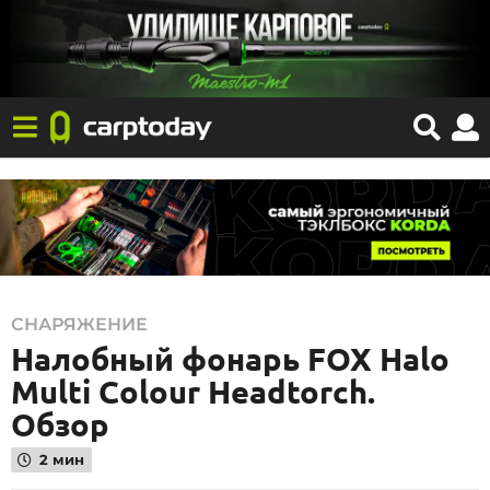
2
СНАРЯЖЕНИЕ
Налобный фонарь FOX Halo
3
.
Multi Colour Headtorch.
1
Обзор
1
2 мин
.