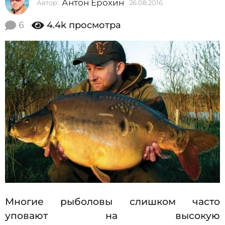
Антон Ерохин
Автор:
26.08.2016
2
2
6
0
.
6
4.4k
просмотра
0
1
8
6
.
2
2
0
6
1
6
.
0
8
.
2
0
1
6
Многие рыболовы слишком часто
уповают на высокую