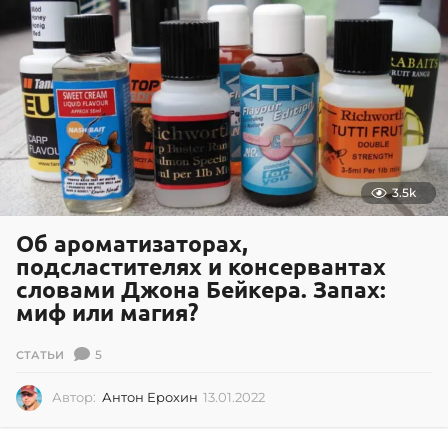
2
0
2
6
3.5k
Об ароматизаторах,
подсластителях и консервантах
словами Джона Бейкера. Запах:
миф или магия?
5
СТАТЬИ
Автор:
Антон Ерохин
13.01.2022
1
3
.