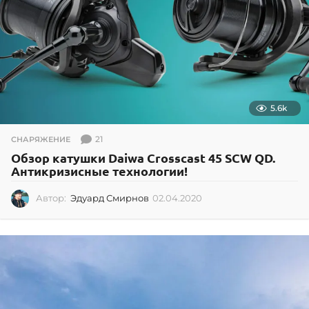
5.6k
21
СНАРЯЖЕНИЕ
Обзор катушки Daiwa Crosscast 45 SCW QD.
Антикризисные технологии!
Автор:
Эдуард Смирнов
02.04.2020
0
2
.
0
4
.
2
0
2