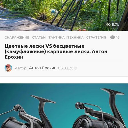
5.7k
16
СНАРЯЖЕНИЕ
,
СТАТЬИ
,
ТАКТИКА | ТЕХНИКА | СТРАТЕГИЯ
Цветные лески VS бесцветные
(камуфляжные) карповые лески. Антон
Ерохин
Автор:
Антон Ерохин
05.03.2019
0
2
.
0
7
.
2
0
2
6