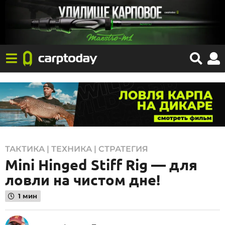
2
ТАКТИКА | ТЕХНИКА | СТРАТЕГИЯ
Mini Hinged Stiff Rig — для
6
.
ловли на чистом дне!
0
1 мин
8
.