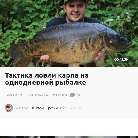
0
1
4
11.3k
Тактика ловли карпа на
однодневной рыбалке
18
ТАКТИКА | ТЕХНИКА | СТРАТЕГИЯ
Автор:
Антон Ерохин
25.07.2020
0
2
.
0
7
.