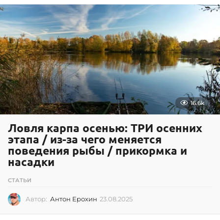
0
1
.
2
0
2
2
16.6k
Ловля карпа осенью: ТРИ осенних
этапа / из-за чего меняется
поведения рыбы / прикормка и
насадки
СТАТЬИ
Автор:
Антон Ерохин
23.08.2025
2
3
.