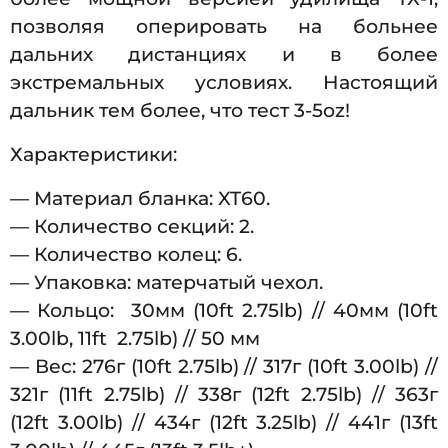
позволяя оперировать на больнее
дальних дистанциях и в более
экстремальных условиях. Настоящий
дальник тем более, что тест 3-5oz!
Характеристики:
— Материал бланка: XT60.
— Количество секций: 2.
— Количество колец: 6.
— Упаковка: матерчатый чехол.
— Кольцо: 30мм (10ft 2.75lb) // 40мм (10ft
3.00lb, 11ft 2.75lb) // 50 мм
— Вес: 276г (10ft 2.75lb) // 317г (10ft 3.00lb) //
321г (11ft 2.75lb) // 338г (12ft 2.75lb) // 363г
(12ft 3.00lb) // 434г (12ft 3.25lb) // 441г (13ft