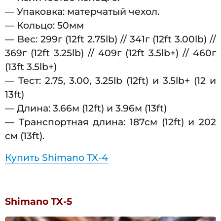
— Упаковка: матерчатый чехол.
— Кольцо: 50мм
— Вес: 299г (12ft 2.75lb) // 341г (12ft 3.00lb) //
369г (12ft 3.25lb) // 409г (12ft 3.5lb+) // 460г
(13ft 3.5lb+)
— Тест: 2.75, 3.00, 3.25lb (12ft) и 3.5lb+ (12 и
13ft)
— Длина: 3.66м (12ft) и 3.96м (13ft)
— Транспортная длина: 187см (12ft) и 202
см (13ft).
Купить Shimano TX-4
Shimano TX-5