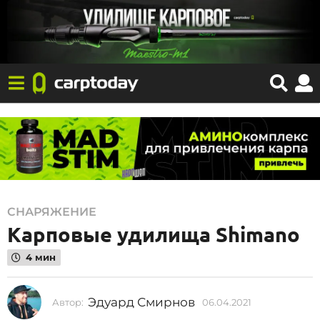
0
СНАРЯЖЕНИЕ
Карповые удилища Shimano
6
.
4 мин
0
4
Эдуард Смирнов
Автор:
06.04.2021
0
.
2