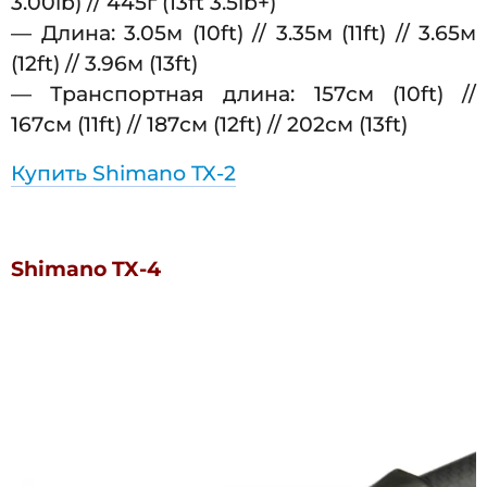
3.00lb) // 445г (13ft 3.5lb+)
— Длина: 3.05м (10ft) // 3.35м (11ft) // 3.65м
(12ft) // 3.96м (13ft)
— Транспортная длина: 157см (10ft) //
167см (11ft) // 187см (12ft) // 202см (13ft)
Купить Shimano TX-2
Shimano TX-4