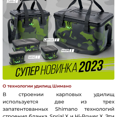
О технологии удилищ Шимано
В строении карповых удилищ
используется две из трех
запатентованных Shimano технологий
строения бланка. Sprial X и Hi-Power X. Эти