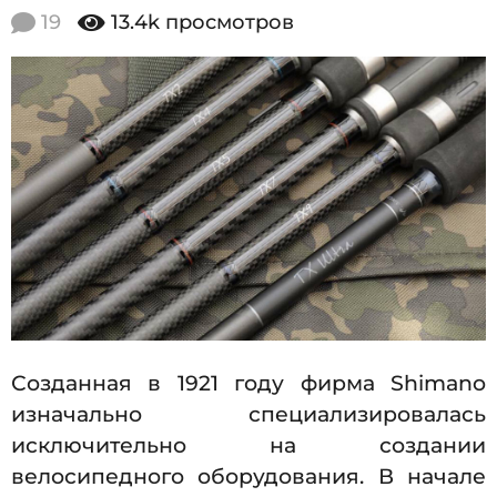
2
.
19
13.4k
просмотров
0
0
7
2
.
2
1
0
0
2
6
2
.
0
7
.
2
0
Созданная в 1921 году фирма Shimano
2
изначально специализировалась
6
исключительно на создании
велосипедного оборудования. В начале