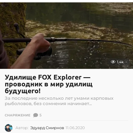
0
7
.
2
0
2
6
1.4k
Удилище FOX Explorer —
проводник в мир удилищ
будущего!
За последние несколько лет умами карповых
рыболовов, без сомнения начинает...
5
СНАРЯЖЕНИЕ
Автор:
Эдуард Смирнов
11.06.2020
1