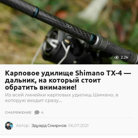
2.2k
Карповое удилище Shimano TX-4 —
дальник, на который стоит
обратить внимание!
Из всей линейки карповых удилищ Шимано, в
которую входит сразу...
4
СНАРЯЖЕНИЕ
Автор:
Эдуард Смирнов
06.07.2021
0
6
.