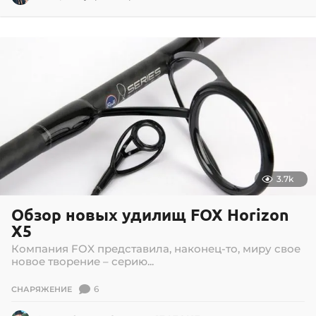
2
.
0
7
.
2
0
2
6
3.7k
Обзор новых удилищ FOX Horizon
X5
Компания FOX представила, наконец-то, миру свое
новое творение – серию...
6
СНАРЯЖЕНИЕ