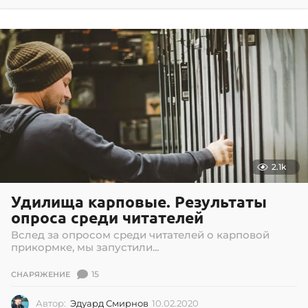
1
.
0
6
.
2
0
2
0
2.1k
Удилища карповые. Результаты
опроса среди читателей
Вслед за опросом среди читателей о карповой
прикормке, мы запустили...
15
СНАРЯЖЕНИЕ
Автор:
Эдуард Смирнов
10.02.2020
0