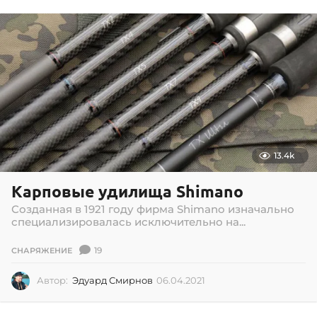
0
7
.
2
0
2
1
13.4k
Карповые удилища Shimano
Созданная в 1921 году фирма Shimano изначально
специализировалась исключительно на...
19
СНАРЯЖЕНИЕ
Автор:
Эдуард Смирнов
06.04.2021
0
2
.