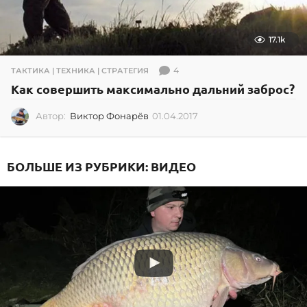
17.1k
4
ТАКТИКА | ТЕХНИКА | СТРАТЕГИЯ
Как совершить максимально дальний заброс?
Автор:
Виктор Фонарёв
01.04.2017
0
2
.
0
БОЛЬШЕ ИЗ РУБРИКИ:
ВИДЕО
7
.
2
0
2
6