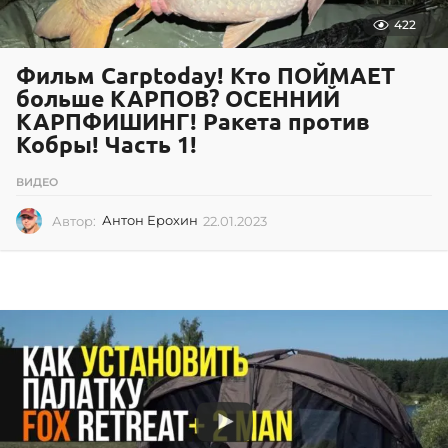
422
Фильм Carptoday! Кто ПОЙМАЕТ
больше КАРПОВ? ОСЕННИЙ
КАРПФИШИНГ! Ракета против
Кобры! Часть 1!
ВИДЕО
Автор:
Антон Ерохин
22.01.2023
2
2
.
0
1
.
2
0
2
3