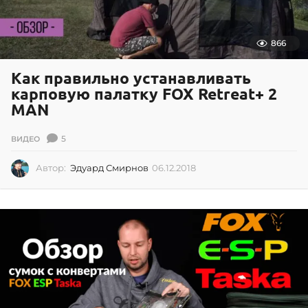
866
Как правильно устанавливать
карповую палатку FOX Retreat+ 2
MAN
5
ВИДЕО
Автор:
Эдуард Смирнов
06.12.2018
0
6
.
1
2
.
2
0
1
8