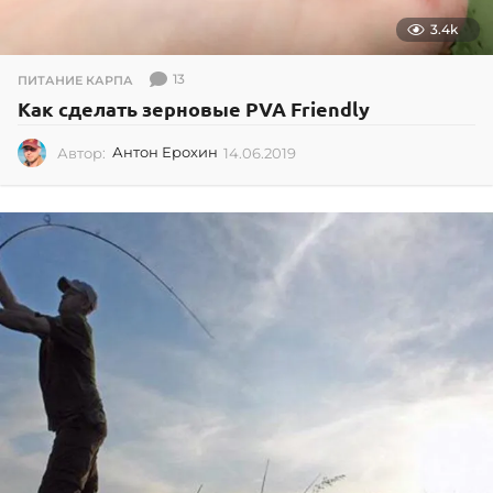
3.4k
13
ПИТАНИЕ КАРПА
Как сделать зерновые PVA Friendly
Автор:
Антон Ерохин
14.06.2019
1
4
.
0
6
.
2
0
1
9