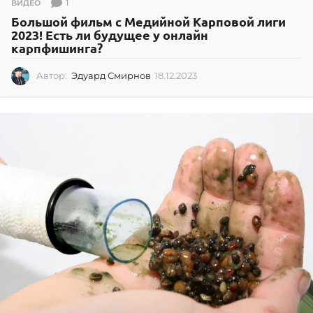
1
ВИДЕО
Большой фильм с Медийной Карповой лиги
2023! Есть ли будущее у онлайн
карпфишинга?
Автор:
Эдуард Смирнов
18.12.2023
1
8
.
1
2
.
2
0
2
3