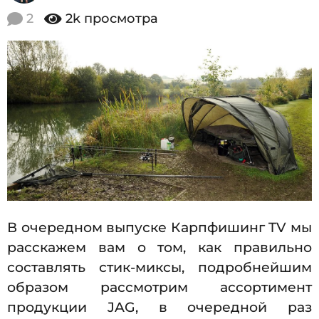
2
.
2
2k
просмотра
0
0
5
1
.
2
7
0
2
1
7
7
.
0
5
.
2
В очередном выпуске Карпфишинг TV мы
0
расскажем вам о том, как правильно
1
составлять стик-миксы, подробнейшим
7
образом рассмотрим ассортимент
продукции JAG, в очередной раз