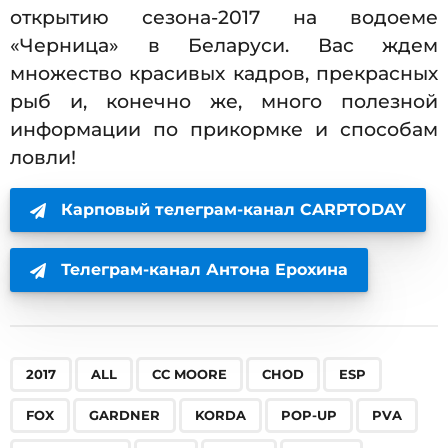
открытию сезона-2017 на водоеме
«Черница» в Беларуси. Вас ждем
множество красивых кадров, прекрасных
рыб и, конечно же, много полезной
информации по прикормке и способам
ловли!
Карповый телеграм-канал CARPTODAY
Телеграм-канал Антона Ерохина
,
,
,
,
,
,
,
,
,
,
,
,
,
,
,
,
,
,
,
,
,
,
,
,
,
,
,
,
,
,
,
,
,
,
2017
ALL
CC MOORE
CHOD
ESP
FOX
GARDNER
KORDA
POP-UP
PVA