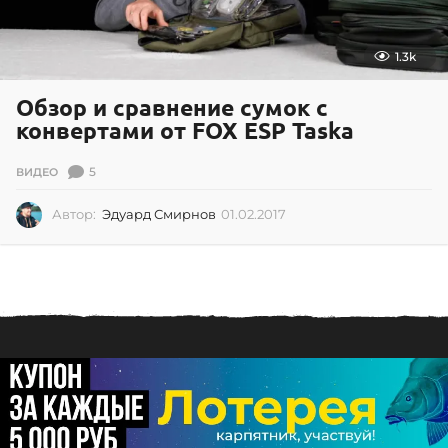
1.3k
Обзор и сравнение сумок с
конвертами от FOX ESP Taska
5
ВИДЕО
Автор:
Эдуард Смирнов
01.02.2017
0
1
.
0
2
.
2
0
1
7