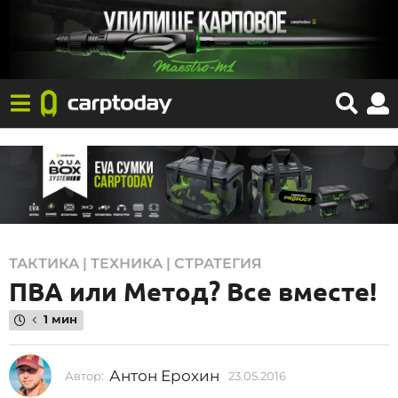
2
ТАКТИКА | ТЕХНИКА | СТРАТЕГИЯ
ПВА или Метод? Все вместе!
3
.
1 мин
0
5
Антон Ерохин
Автор:
23.05.2016
0
.
2