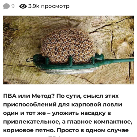
2
.
9
3.9k
просмотр
0
0
7
1
.
2
6
0
0
2
6
2
.
0
7
.
2
ПВА или Метод? По сути, смысл этих
0
приспособлений для карповой ловли
2
один и тот же – уложить насадку в
6
привлекательное, а главное компактное,
кормовое пятно. Просто в одном случае