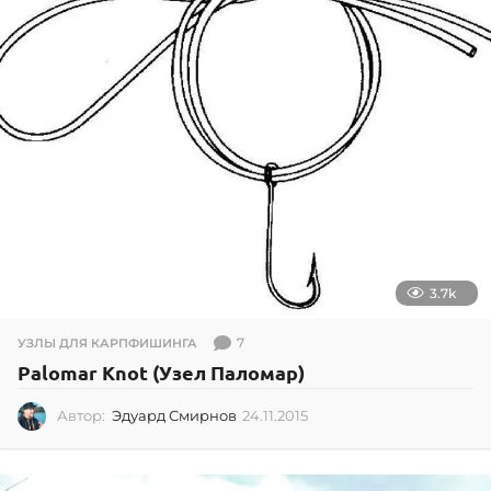
3.7k
7
УЗЛЫ ДЛЯ КАРПФИШИНГА
Palomar Knot (Узел Паломар)
Автор:
Эдуард Смирнов
24.11.2015
2
4
.
1