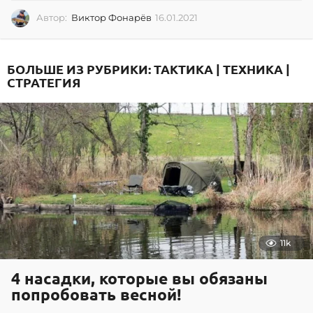
Автор:
Виктор Фонарёв
16.01.2021
1
6
.
0
БОЛЬШЕ ИЗ РУБРИКИ:
ТАКТИКА | ТЕХНИКА |
1
СТРАТЕГИЯ
.
2
0
2
1
11k
4 насадки, которые вы обязаны
попробовать весной!