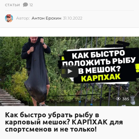
12
СТАТЬИ
Автор:
Антон Ерохин
31.10.2022
3
1
.
1
0
.
2
0
2
2
385
Как быстро убрать рыбу в
карповый мешок? КАРПХАК для
спортсменов и не только!