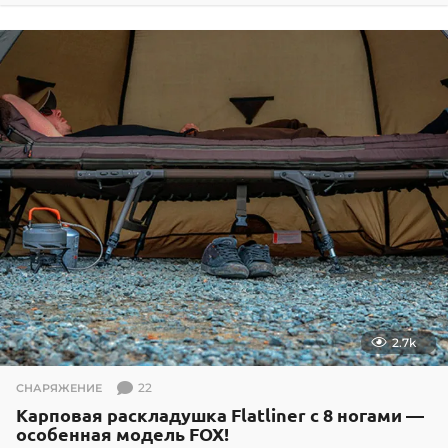
.
0
3
.
2
0
2
5
2.7k
22
СНАРЯЖЕНИЕ
Карповая раскладушка Flatliner с 8 ногами —
особенная модель FOX!