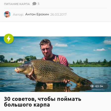
5
ПИТАНИЕ КАРПА
Автор:
Антон Ерохин
26.03.2017
2
6
.
0
3
.
2
0
1
7
63.5k
30 советов, чтобы поймать
большого карпа