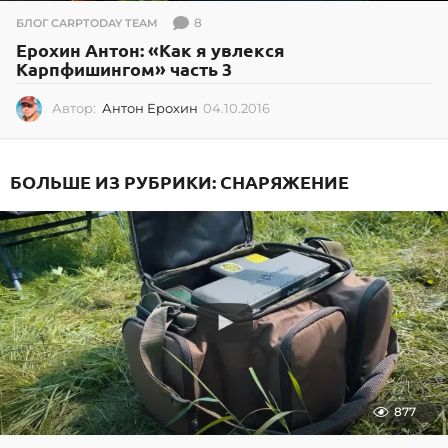
8
БЛОГ CARPTODAY TEAM
Ерохин Антон: «Как я увлекся
Карпфишингом» часть 3
Автор:
Антон Ерохин
04.10.2016
0
4
.
1
БОЛЬШЕ ИЗ РУБРИКИ:
СНАРЯЖЕНИЕ
0
.
2
0
1
6
877