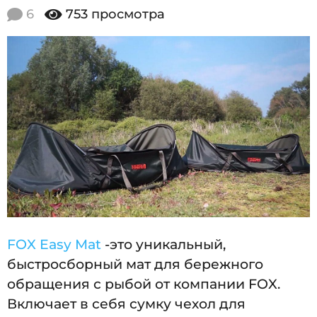
2
.
6
753
просмотра
0
0
9
1
.
2
4
0
2
1
4
9
.
0
9
.
2
0
FOX Easy Mat
-это уникальный,
1
быстросборный мат для бережного
4
обращения с рыбой от компании FOX.
Включает в себя сумку чехол для