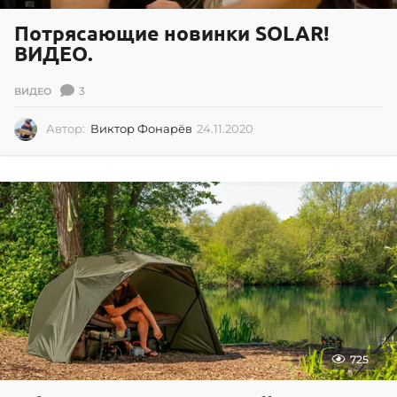
Потрясающие новинки SOLAR!
ВИДЕО.
3
ВИДЕО
Автор:
Виктор Фонарёв
24.11.2020
2
4
.
1
1
.
2
0
2
0
725