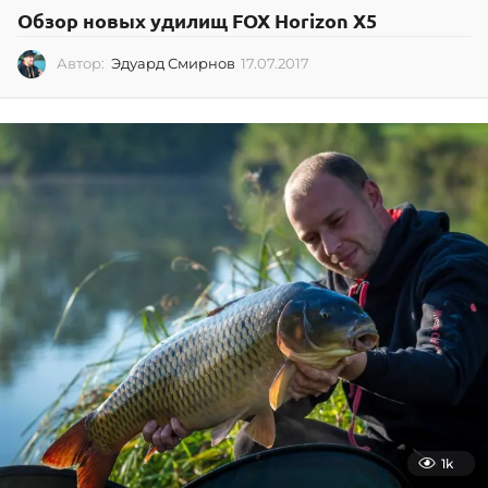
Обзор новых удилищ FOX Horizon X5
Автор:
Эдуард Смирнов
17.07.2017
0
2
.
0
7
.
2
0
2
6
1k