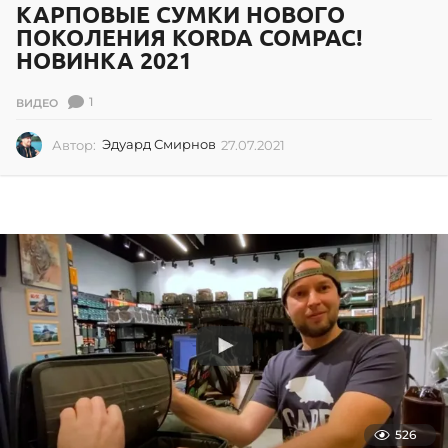
КАРПОВЫЕ СУМКИ НОВОГО
ПОКОЛЕНИЯ KORDA COMPAC!
НОВИНКА 2021
1
ВИДЕО
Автор:
Эдуард Смирнов
27.07.2021
0
2
.
0
7
.
2
0
2
6
526