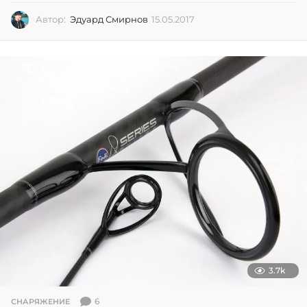
Автор:
Эдуард Смирнов
15.05.2017
1
5
.
0
5
.
2
0
1
7
3.7k
6
СНАРЯЖЕНИЕ