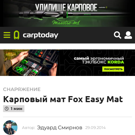
2
СНАРЯЖЕНИЕ
Карповый мат Fox Easy Mat
9
.
1 мин
0
9
Эдуард Смирнов
Автор:
29.09.2014
2
.
9