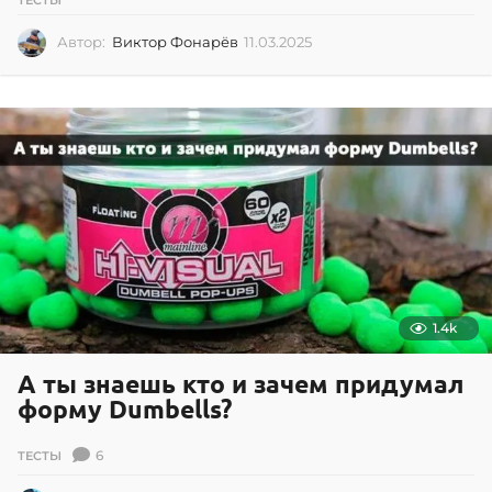
ТЕСТЫ
Автор:
Виктор Фонарёв
11.03.2025
1
1
.
0
3
.
2
0
2
5
1.4k
А ты знаешь кто и зачем придумал
форму Dumbells?
6
ТЕСТЫ