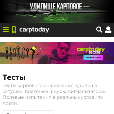
Тесты
Тесты карпового снаряжения: удилища,
катушки, плетёные шнуры, сигнализаторы.
Полевые испытания в реальных условиях
ловли.