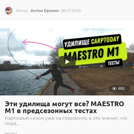
Автор:
Антон Ерохин
28.07.2026
2
8
.
0
7
.
2
0
2
6
655
Эти удилища могут все? MAESTRO
M1 в предсезонных тестах
Карповый сезон уже на горизонте, а это значит, что
пора...