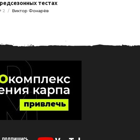
редсезонных тестах
2
/
Виктор Фонарёв