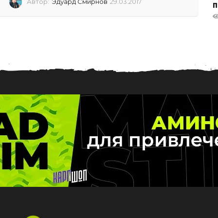
Автор:
Эдуард Смирнов
29.03.2017
0
п
2
.
0
7
.
2
0
2
6