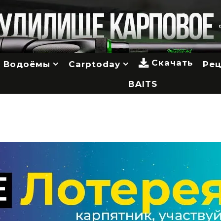
Скачать
Водоёмы
Carptoday
Ре
BAITS