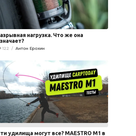
азрывная нагрузка. Что же она
значает?
122
/
Антон Ерохин
ти удилища могут все? MAESTRO M1 в