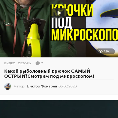
1.9k
7
ВИДЕО
,
ОБЗОРЫ
Какой рыболовный крючок САМЫЙ
ОСТРЫЙ?Смотрим под микроскопом!
Автор:
Виктор Фонарёв
05.02.2020
0
2
.
0
7
.
2