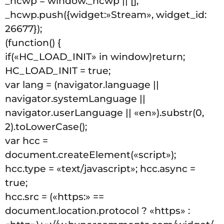
_hcwp = window._hcwp || [];
_hcwp.push({widget:»Stream», widget_id:
26677});
(function() {
if(«HC_LOAD_INIT» in window)return;
HC_LOAD_INIT = true;
var lang = (navigator.language ||
navigator.systemLanguage ||
navigator.userLanguage || «en»).substr(0,
2).toLowerCase();
var hcc =
document.createElement(«script»);
hcc.type = «text/javascript»; hcc.async =
true;
hcc.src = («https:» ==
document.location.protocol ? «https» :