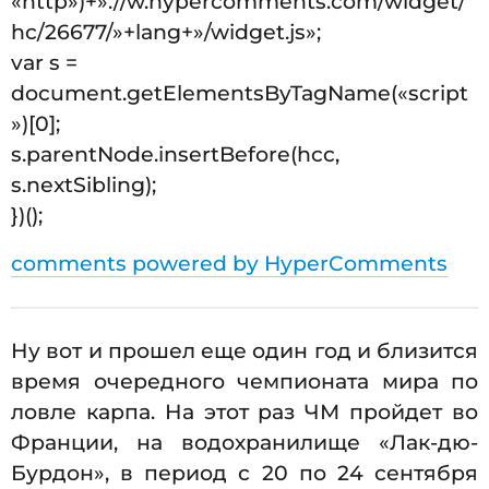
«http»)+»://w.hypercomments.com/widget/
hc/26677/»+lang+»/widget.js»;
var s =
document.getElementsByTagName(«script
»)[0];
s.parentNode.insertBefore(hcc,
s.nextSibling);
})();
comments powered by HyperComments
Ну вот и прошел еще один год и близится
время очередного чемпионата мира по
ловле карпа. На этот раз ЧМ пройдет во
Франции, на водохранилище «Лак-дю-
Бурдон», в период с 20 по 24 сентября