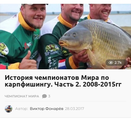
.
2
0
1
7
2.7k
История чемпионатов Мира по
карпфишингу. Часть 2. 2008-2015гг
3
ЧЕМПИОНАТ МИРА
Автор:
Виктор Фонарёв
28.03.2017
2
8
.
0
3