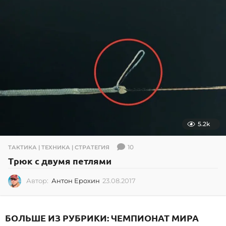
0
2
6
5.2k
10
ТАКТИКА | ТЕХНИКА | СТРАТЕГИЯ
Трюк с двумя петлями
Автор:
Антон Ерохин
23.08.2017
2
3
.
0
БОЛЬШЕ ИЗ РУБРИКИ:
ЧЕМПИОНАТ МИРА
8