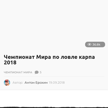
.
2
0
1
7
36.8k
Чемпионат Мира по ловле карпа
2018
5
ЧЕМПИОНАТ МИРА
Автор:
Антон Ерохин
19.09.2018
1
9
.
0
9
.