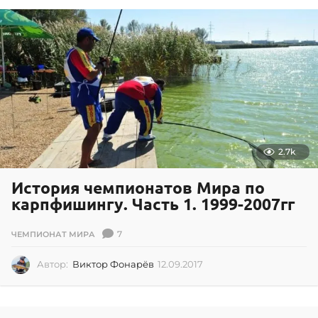
.
2
0
1
7
2.7k
История чемпионатов Мира по
карпфишингу. Часть 1. 1999-2007гг
7
ЧЕМПИОНАТ МИРА
Автор:
Виктор Фонарёв
12.09.2017
1
2
.
0
9