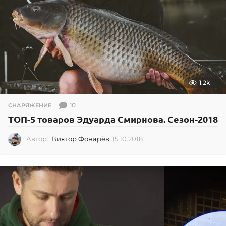
1.2k
10
СНАРЯЖЕНИЕ
ТОП-5 товаров Эдуарда Смирнова. Сезон-2018
Автор:
Виктор Фонарёв
15.10.2018
1
5
.
1
0
.
2
0
1
8