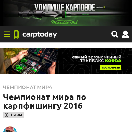
0
ЧЕМПИОНАТ МИРА
Чемпионат мира по
1
.
карпфишингу 2016
0
1 мин
9
.