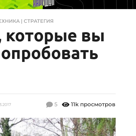
ТЕХНИКА | СТРАТЕГИЯ
, которые вы
попробовать
5
11k
просмотров
3.2017
2
6
.
0
3
.