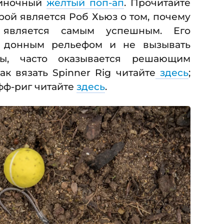
диночный
желтый поп-ап
. Прочитайте
рой является Роб Хьюз о том, почему
 является самым успешным. Его
с донным рельефом и не вызывать
ы, часто оказывается решающим
ак вязать Spinner Rig читайте
здесь
;
фф-риг читайте
здесь
.