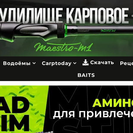
Скачать
Водоёмы
Carptoday
Рец
BAITS