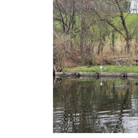
3
.
2
0
1
7