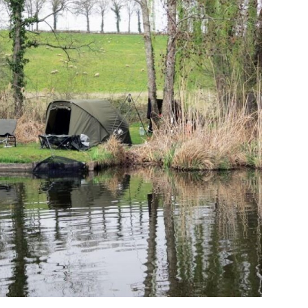
2
0
1
7