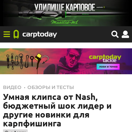
0
,
ВИДЕО
ОБЗОРЫ И ТЕСТЫ
Умная клипса от Nash,
6
.
бюджетный шок лидер и
1
другие новинки для
0
карпфишинга
.