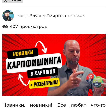
1 мин
2
0
Эдуард Смирнов
Автор:
06.10.2023
0
2
6
3
.
407
просмотров
1
0
0
6
.
2
.
0
1
2
3
0
.
2
0
2
3
Новинки, новинки! Все любят что-то