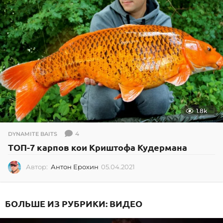
2
2
1.8k
4
DYNAMITE BAITS
ТОП-7 карпов кои Криштофа Кудермана
Автор:
Антон Ерохин
05.04.2021
0
5
.
0
БОЛЬШЕ ИЗ РУБРИКИ:
ВИДЕО
4
.