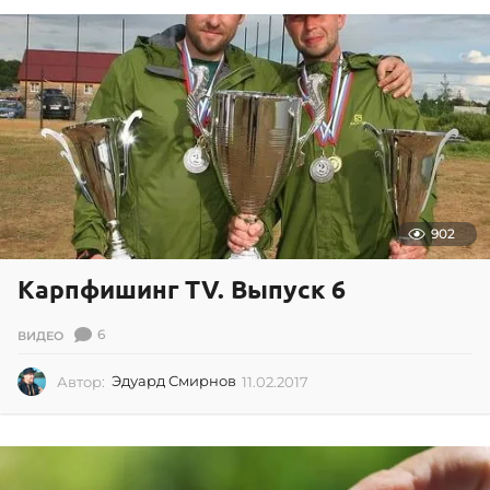
.
2
0
2
1
902
Карпфишинг TV. Выпуск 6
6
ВИДЕО
Автор:
Эдуард Смирнов
11.02.2017
1
1
.
0
2
.