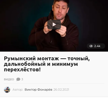
2
0
2
1
2.4k
Румынский монтаж — точный,
дальнобойный и минимум
перехлёстов!
3
ВИДЕО
Автор:
Виктор Фонарёв
26.02.2021
2
6
.
0
2