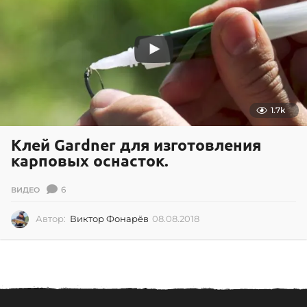
2
0
1
7
1.7k
Клей Gardner для изготовления
карповых оснасток.
6
ВИДЕО
Автор:
Виктор Фонарёв
08.08.2018
0
8
.
0
8
.
2