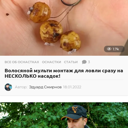
1.7k
3
ВСЕ ОБ ОСНАСТКАХ
,
ОСНАСТКИ
,
СТАТЬИ
Волосяной мульти монтаж для ловли сразу на
НЕСКОЛЬКО насадок!
Автор:
Эдуард Смирнов
18.01.2022
1
8
.
0
1
.
2
0