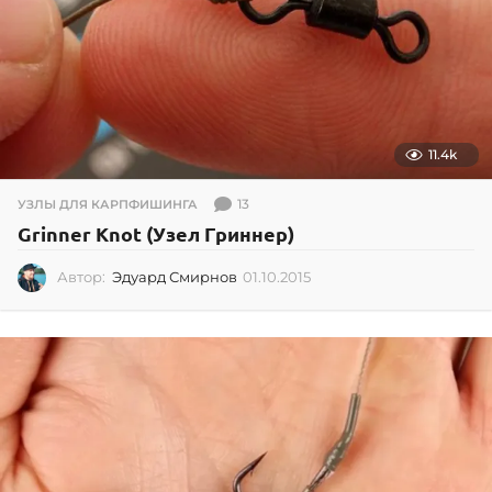
11.4k
13
УЗЛЫ ДЛЯ КАРПФИШИНГА
Grinner Knot (Узел Гриннер)
Автор:
Эдуард Смирнов
01.10.2015
0
1
.
1
0
.
2
0
1
5