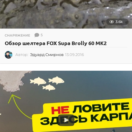
3.6k
5
СНАРЯЖЕНИЕ
Обзор шелтера FOX Supa Brolly 60 MK2
Автор:
Эдуард Смирнов
13.09.2016
1
3
.
0
9
.
2
0
1
6