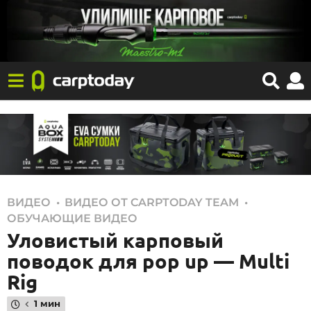
,
,
ВИДЕО
ВИДЕО ОТ CARPTODAY TEAM
2
ОБУЧАЮЩИЕ ВИДЕО
7
Уловистый карповый
.
поводок для pop up — Multi
0
Rig
3
.
1 мин