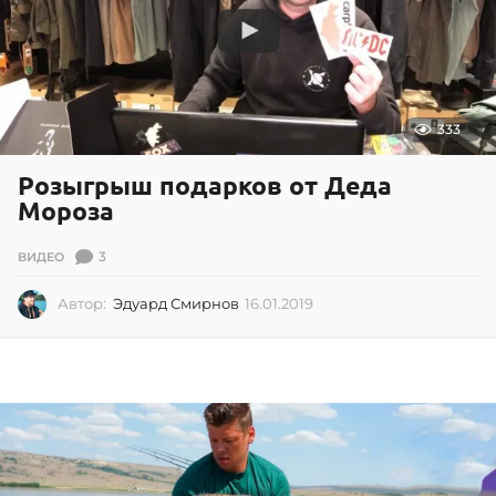
333
Розыгрыш подарков от Деда
Мороза
3
ВИДЕО
Автор:
Эдуард Смирнов
16.01.2019
1
6
.
0
1
.
2
0
1
9