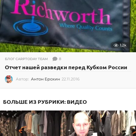
1.2k
8
БЛОГ CARPTODAY TEAM
Отчет нашей разведки перед Кубком России
Автор:
Антон Ерохин
22.11.2016
0
2
.
0
БОЛЬШЕ ИЗ РУБРИКИ:
ВИДЕО
7
.
2
0
2
6