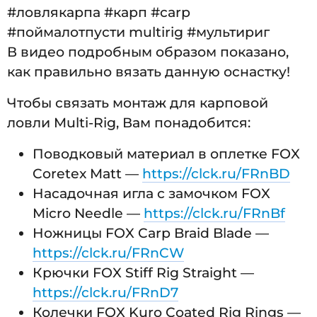
#ловлякарпа #карп #carp
#поймалотпусти multirig #мультириг
В видео подробным образом показано,
как правильно вязать данную оснастку!
Чтобы связать монтаж для карповой
ловли Multi-Rig, Вам понадобится:
Поводковый материал в оплетке FOX
Coretex Matt —
https://clck.ru/FRnBD
Насадочная игла с замочком FOX
Micro Needle —
https://clck.ru/FRnBf
Ножницы FOX Carp Braid Blade —
https://clck.ru/FRnCW
Крючки FOX Stiff Rig Straight —
https://clck.ru/FRnD7
Колечки FOX Kuro Coated Rig Rings —