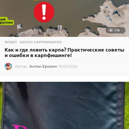
1.1k
ВИДЕО
,
ШКОЛА КАРПФИШИНГА
Как и где ловить карпа? Практические советы
и ошибки в карпфишинге!
Автор:
Антон Ерохин
16.03.2024
1
6
.
0
3
.
2
0
2
4