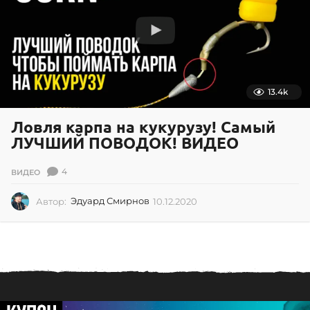
0
2
1
13.4k
Ловля карпа на кукурузу! Самый
ЛУЧШИЙ ПОВОДОК! ВИДЕО
4
ВИДЕО
Автор:
Эдуард Смирнов
10.12.2020
0
2
.
0
7
.
2
0
2