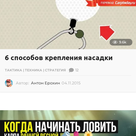
9.6k
6 способов крепления насадки
12
ТАКТИКА | ТЕХНИКА | СТРАТЕГИЯ
Автор:
Антон Ерохин
04.11.2015
0
4
.
1
1
.
2
0
1
5