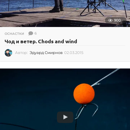
900
6
ОСНАСТКИ
Чод и ветер. Chods and wind
Автор:
Эдуард Смирнов
02.03.2015
0
2
.
0
3
.
2
0
1
5