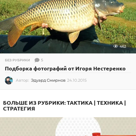
462
5
БЕЗ РУБРИКИ
Подборка фотографий от Игоря Нестеренко
Автор:
Эдуард Смирнов
24.10.2015
2
4
.
1
БОЛЬШЕ ИЗ РУБРИКИ:
ТАКТИКА | ТЕХНИКА |
0
СТРАТЕГИЯ
.
2
0
1
5