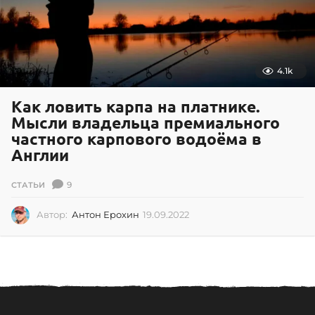
4
4.1k
Как ловить карпа на платнике.
Мысли владельца премиального
частного карпового водоёма в
Англии
9
СТАТЬИ
Автор:
Антон Ерохин
19.09.2022
1
9
.
0
9
.
2
0