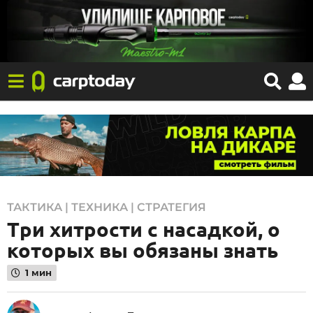
1
ТАКТИКА | ТЕХНИКА | СТРАТЕГИЯ
Три хитрости с насадкой, о
7
.
которых вы обязаны знать
0
1 мин
1
.