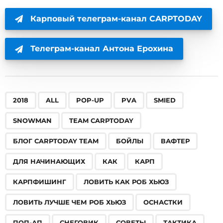
Карповый телеграм-канал CARPTODAY
Телеграм-канал Антона Ерохина
,
,
,
,
,
,
,
,
,
,
,
,
,
,
,
,
,
,
,
,
2018
ALL
POP-UP
PVA
SMIED
SNOWMAN
TEAM CARPTODAY
БЛОГ CARPTODAY TEAM
БОЙЛЫ
ВАФТЕР
ДЛЯ НАЧИНАЮЩИХ
КАК
КАРП
КАРПФИШИНГ
ЛОВИТЬ КАК РОБ ХЬЮЗ
ЛОВИТЬ ЛУЧШЕ ЧЕМ РОБ ХЬЮЗ
ОСНАСТКИ
ПОП-АП
СНЕГОВИК
СОВЕТЫ
ТАКТИКА