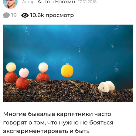
Антон Ерохин
Автор:
17.01.2018
1
2
7
0
.
19
10.6k
просмотр
0
1
1
8
.
2
1
0
7
1
8
.
0
1
.
2
0
1
Многие бывалые карпятники часто
8
говорят о том, что нужно не бояться
экспериментировать и быть