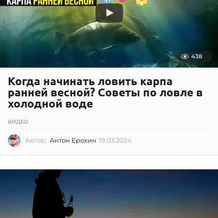
438
Когда начинать ловить карпа
ранней весной? Советы по ловле в
холодной воде
ВИДЕО
Автор:
Антон Ерохин
19.03.2024
1
9
.
0
3
.
2
0
2